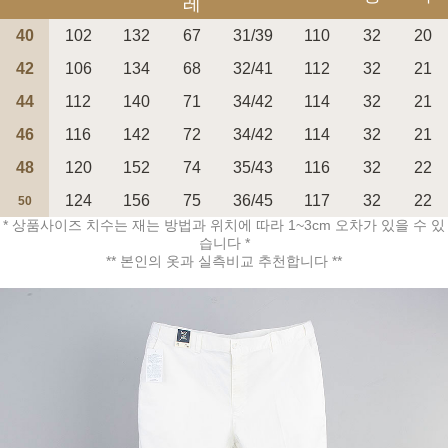
레
40
102
132
67
31/39
110
32
20
42
106
134
68
32/41
112
32
21
44
112
140
71
34/42
114
32
21
페이코 ID로 페
46
116
142
72
34/42
114
32
21
PAYCO 바로구매
48
120
152
74
35/43
116
32
22
124
156
75
36/45
117
32
22
50
* 상품사이즈 치수는 재는 방법과 위치에 따라 1~3cm 오차가 있을 수 있
습니다 *
** 본인의 옷과 실측비교 추천합니다 **