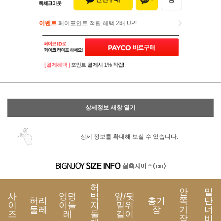
이벤트
페이포인트 적립 혜택 2배 UP!
이벤트
페이포인트 적립 혜택 2배 UP!
[ 결제혜택 ]
포인트 결제시 1% 적립!
상세정보 새창 열기
상세 정보를 확대해 보실 수 있습니다.
허
안
밑
사
엉덩
벅
앞/뒷
허리
총기
쪽
단
이
이둘
지
밑위
둘레
장
기
너
즈
레
둘
길이
장
비