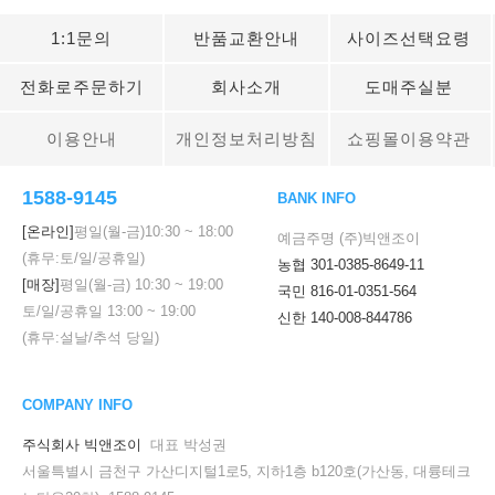
1:1문의
반품교환안내
사이즈선택요령
전화로주문하기
회사소개
도매주실분
이용안내
개인정보처리방침
쇼핑몰이용약관
1588-9145
BANK INFO
[온라인]
평일(월-금)
10:30
~
18:00
예금주명 (주)빅앤조이
(휴무:토/일/공휴일)
농협 301-0385-8649-11
[매장]
평일(월-금)
10:30
~
19:00
국민 816-01-0351-564
토/일/공휴일
13:00
~
19:00
신한 140-008-844786
(휴무:설날/추석 당일)
COMPANY INFO
주식회사 빅앤조이
대표 박성권
서울특별시 금천구 가산디지털1로5, 지하1층 b120호(가산동, 대륭테크