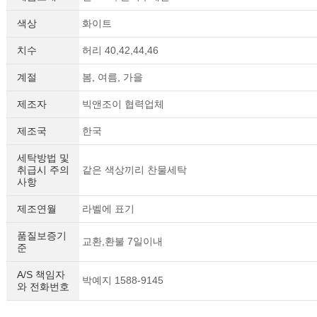
색상
화이트
치수
허리 40,42,44,46
계절
봄, 여름, 가을
제조자
빅앤조이 협력업체
제조국
한국
세탁방법 및
취급시 주의
같은 색상끼리 찬물세탁
사항
제조연월
라벨에 표기
품질보증기
교환,환불 7일이내
준
A/S 책임자
박예지 1588-9145
와 전화번호