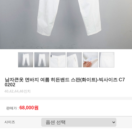
남자큰옷 면바지 여름 히든밴드 스판(화이트)-빅사이즈 C7
0202
40,42,44,46인치
68,000원
판매가 :
사이즈