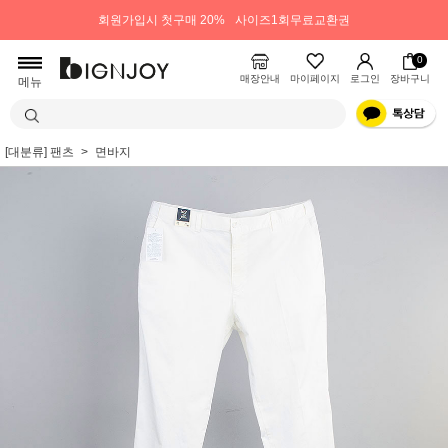
회원가입시 첫구매 20%
사이즈1회무료교환권
0
매장안내
마이페이지
로그인
장바구니
메뉴
[대분류] 팬츠
면바지