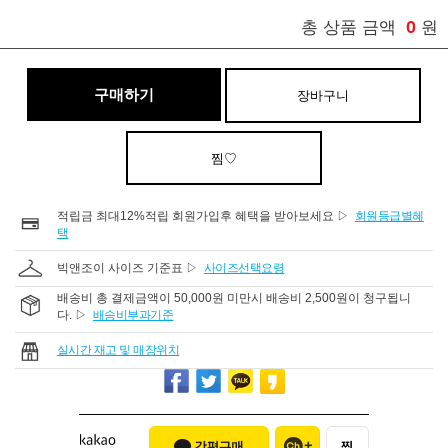
0
총 상품 금액
원
구매하기
장바구니
찜♡
적립금 최대12%적립 회원가입후 혜택을 받아보세요 ▷
회원등급별혜
택
빅앤조이 사이즈 기준표 ▷
사이즈선택요령
배송비 총 결제금액이 50,000원 미만시 배송비 2,500원이 청구됩니
다. ▷
배송비부과기준
실시간 재고 및 매장위치