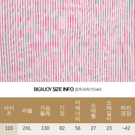
세요!
어
소
소
사이
가슴
기
깨
매
허리
라벨
매
즈
둘레
장
너
길
권장
통
비
이
115
2XL
130
82
56
27
23
~42