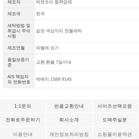
제조자
빅앤조이 협력업체
제조국
한국
세탁방법 및
취급시 주의
같은 색상끼리 찬물세탁
사항
제조연월
라벨에 표기
품질보증기
교환,환불 7일이내
준
A/S 책임자
박예지 1588-9145
와 전화번호
1:1문의
반품교환안내
사이즈선택요령
전화로주문하기
회사소개
도매주실분
이용안내
개인정보처리방침
쇼핑몰이용약관