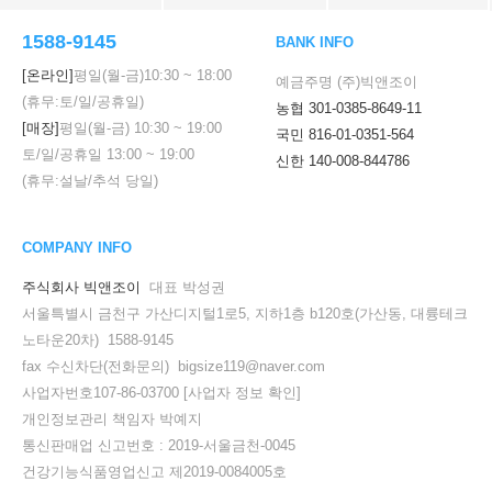
1588-9145
BANK INFO
[온라인]
평일(월-금)
10:30
~
18:00
예금주명 (주)빅앤조이
(휴무:토/일/공휴일)
농협 301-0385-8649-11
[매장]
평일(월-금)
10:30
~
19:00
국민 816-01-0351-564
토/일/공휴일
13:00
~
19:00
신한 140-008-844786
(휴무:설날/추석 당일)
COMPANY INFO
주식회사 빅앤조이
대표 박성권
서울특별시 금천구 가산디지털1로5, 지하1층 b120호(가산동, 대륭테크
노타운20차) 1588-9145
fax 수신차단(전화문의) bigsize119@naver.com
사업자번호107-86-03700
[사업자 정보 확인]
개인정보관리 책임자 박예지
통신판매업 신고번호 : 2019-서울금천-0045
건강기능식품영업신고 제2019-0084005호