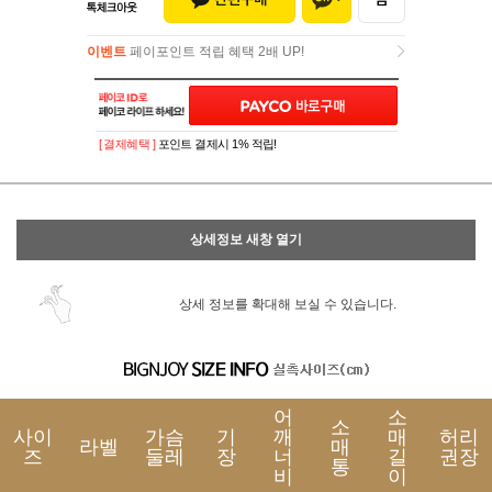
이벤트
페이포인트 적립 혜택 2배 UP!
이벤트
페이포인트 적립 혜택 2배 UP!
[ 결제혜택 ]
포인트 결제시 1% 적립!
상세정보 새창 열기
상세 정보를 확대해 보실 수 있습니다.
어
소
소
사이
가슴
기
깨
매
허리
라벨
매
즈
둘레
장
너
길
권장
통
비
이