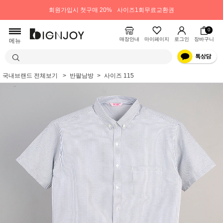
회원가입시 첫구매 20%
사이즈1회무료교환권
0
매장안내
마이페이지
로그인
장바구니
메뉴
국내브랜드 전체보기
반팔남방
사이즈 115