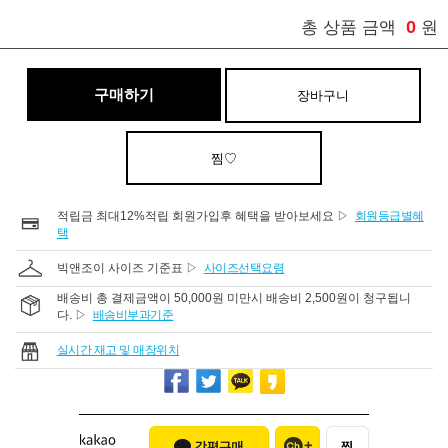
0
총 상품 금액
원
구매하기
장바구니
찜♡
적립금 최대12%적립 회원가입후 혜택을 받아보세요 ▷
회원등급별혜
택
빅앤조이 사이즈 기준표 ▷
사이즈선택요령
배송비 총 결제금액이 50,000원 미만시 배송비 2,500원이 청구됩니
다. ▷
배송비부과기준
실시간 재고 및 매장위치