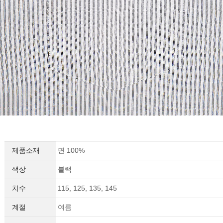
제품소재
면 100%
색상
블랙
치수
115, 125, 135, 145
계절
여름