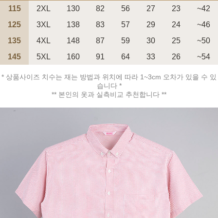
115
2XL
130
82
56
27
23
~42
125
3XL
138
83
57
29
24
~46
135
4XL
148
87
59
30
25
~50
145
5XL
160
91
64
33
26
~54
페이코 ID로 페
PAYCO 바로구매
* 상품사이즈 치수는 재는 방법과 위치에 따라 1~3cm 오차가 있을 수 있
습니다 *
** 본인의 옷과 실측비교 추천합니다 **