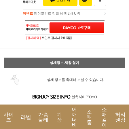
이벤트
페이포인트 적립 혜택 2배 UP!
이벤트
페이포인트 적립 혜택 2배 UP!
[ 결제혜택 ]
포인트 결제시 1% 적립!
상세정보 새창 열기
상세 정보를 확대해 보실 수 있습니다.
어
소
소
사이
가슴
기
깨
매
허리
라벨
매
즈
둘레
장
너
길
권장
통
비
이