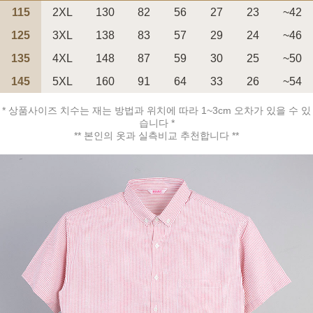
115
2XL
130
82
56
27
23
~42
125
3XL
138
83
57
29
24
~46
135
4XL
148
87
59
30
25
~50
145
5XL
160
91
64
33
26
~54
페이코 ID로 페
PAYCO 바로구매
* 상품사이즈 치수는 재는 방법과 위치에 따라 1~3cm 오차가 있을 수 있
습니다 *
** 본인의 옷과 실측비교 추천합니다 **