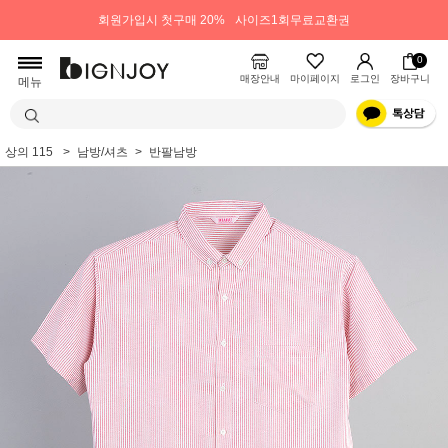
회원가입시 첫구매 20%
사이즈1회무료교환권
0
매장안내
마이페이지
로그인
장바구니
메뉴
상의 115
남방/셔츠
반팔남방