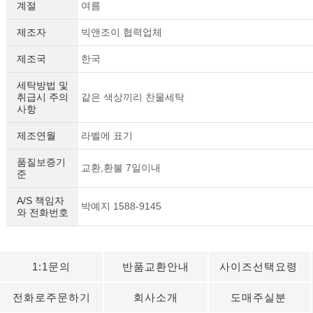
계절
여름
제조자
빅앤조이 협력업체
제조국
한국
세탁방법 및
취급시 주의
같은 색상끼리 찬물세탁
사항
제조연월
라벨에 표기
품질보증기
교환,환불 7일이내
준
A/S 책임자
박예지 1588-9145
와 전화번호
1:1문의
반품교환안내
사이즈선택요령
전화로주문하기
회사소개
도매주실분