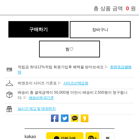
0
총 상품 금액
원
구매하기
장바구니
찜♡
적립금 최대12%적립 회원가입후 혜택을 받아보세요 ▷
회원등급별혜
택
빅앤조이 사이즈 기준표 ▷
사이즈선택요령
배송비 총 결제금액이 50,000원 미만시 배송비 2,500원이 청구됩니
다. ▷
배송비부과기준
실시간 재고 및 매장위치