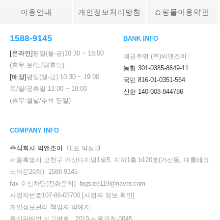
이용안내
개인정보처리방침
쇼핑몰이용약관
1588-9145
BANK INFO
[온라인]
평일(월-금)
10:30
~
18:00
예금주명 (주)빅앤조이
(휴무:토/일/공휴일)
농협 301-0385-8649-11
[매장]
평일(월-금)
10:30
~
19:00
국민 816-01-0351-564
토/일/공휴일
13:00
~
19:00
신한 140-008-844786
(휴무:설날/추석 당일)
COMPANY INFO
주식회사 빅앤조이
대표 박성권
서울특별시 금천구 가산디지털1로5, 지하1층 b120호(가산동, 대륭테크
노타운20차) 1588-9145
fax 수신차단(전화문의) bigsize119@naver.com
사업자번호107-86-03700
[사업자 정보 확인]
개인정보관리 책임자 박예지
통신판매업 신고번호 : 2019-서울금천-0045