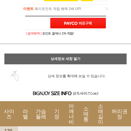
이벤트
페이포인트 적립 혜택 2배 UP!
이벤트
페이포인트 적립 혜택 2배 UP!
[ 결제혜택 ]
포인트 결제시 1% 적립!
상세정보 새창 열기
상세 정보를 확대해 보실 수 있습니다.
어
소
소
사이
라
가슴
기
깨
매
허리권
매
즈
벨
둘레
장
너
길
장
통
비
이
120-