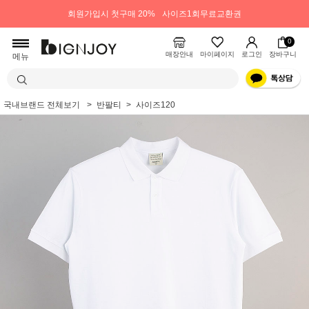
회원가입시 첫구매 20%
사이즈1회무료교환권
0
매장안내
마이페이지
로그인
장바구니
메뉴
국내브랜드 전체보기
반팔티
사이즈120