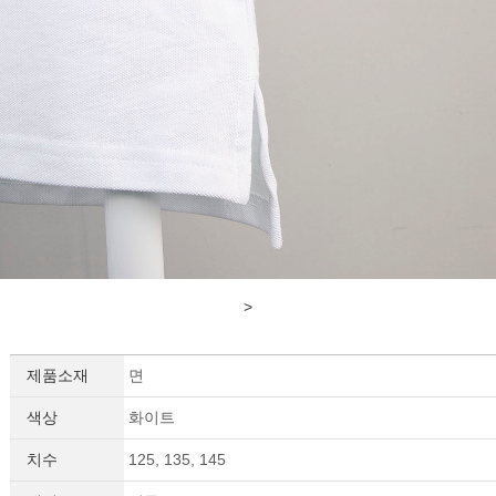
>
제품소재
면
색상
화이트
치수
125, 135, 145