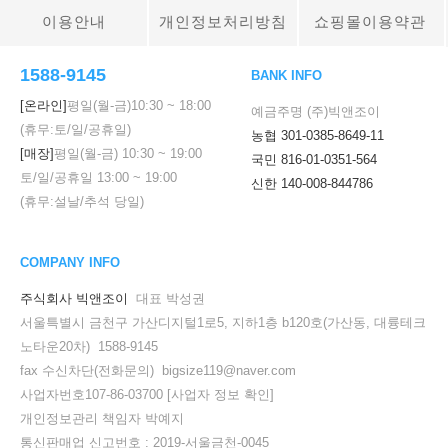
이용안내
개인정보처리방침
쇼핑몰이용약관
1588-9145
BANK INFO
[온라인]
평일(월-금)
10:30
~
18:00
예금주명 (주)빅앤조이
(휴무:토/일/공휴일)
농협 301-0385-8649-11
[매장]
평일(월-금)
10:30
~
19:00
국민 816-01-0351-564
토/일/공휴일
13:00
~
19:00
신한 140-008-844786
(휴무:설날/추석 당일)
COMPANY INFO
주식회사 빅앤조이
대표 박성권
서울특별시 금천구 가산디지털1로5, 지하1층 b120호(가산동, 대륭테크
노타운20차) 1588-9145
fax 수신차단(전화문의) bigsize119@naver.com
사업자번호107-86-03700
[사업자 정보 확인]
개인정보관리 책임자 박예지
통신판매업 신고번호 : 2019-서울금천-0045