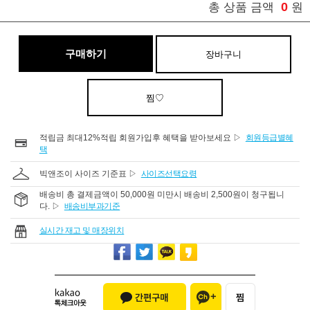
0
총 상품 금액
원
구매하기
장바구니
찜♡
적립금 최대12%적립 회원가입후 혜택을 받아보세요 ▷
회원등급별혜
택
빅앤조이 사이즈 기준표 ▷
사이즈선택요령
배송비 총 결제금액이 50,000원 미만시 배송비 2,500원이 청구됩니
다. ▷
배송비부과기준
실시간 재고 및 매장위치