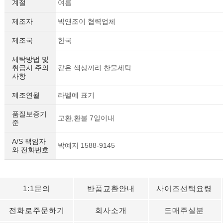
계절
여름
제조자
빅앤조이 협력업체
제조국
한국
세탁방법 및
취급시 주의
같은 색상끼리 찬물세탁
사항
제조연월
라벨에 표기
품질보증기
교환,환불 7일이내
준
A/S 책임자
박예지 1588-9145
와 전화번호
1:1문의
반품교환안내
사이즈선택요령
전화로주문하기
회사소개
도매주실분