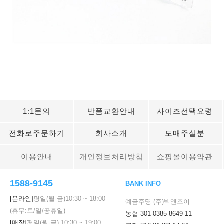
1:1문의
반품교환안내
사이즈선택요령
전화로주문하기
회사소개
도매주실분
이용안내
개인정보처리방침
쇼핑몰이용약관
1588-9145
BANK INFO
[온라인]
평일(월-금)
10:30
~
18:00
예금주명 (주)빅앤조이
(휴무:토/일/공휴일)
농협 301-0385-8649-11
[매장]
평일(월-금)
10:30
~
19:00