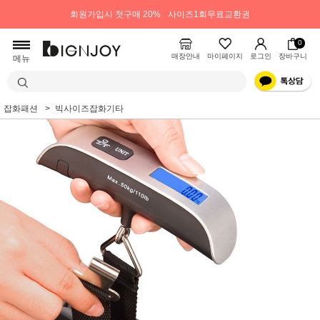
회원가입시 첫구매 20%
사이즈1회무료교환권
0
매장안내
마이페이지
로그인
장바구니
메뉴
잡화패션
빅사이즈잡화기타