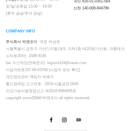
국민 816-01-0351-564
토/일/공휴일
13:00
~
19:00
신한 140-008-844786
(휴무:설날/추석 당일)
COMPANY INFO
주식회사 빅앤조이
대표 박성권
서울특별시 금천구 가산디지털1로5, 지하1층 b120호(가산동, 대륭테크
노타운20차) 1588-9145
fax 수신차단(전화문의) bigsize119@naver.com
사업자번호107-86-03700
[사업자 정보 확인]
개인정보관리 책임자 박예지
통신판매업 신고번호 : 2019-서울금천-0045
건강기능식품영업신고 제2019-0084005호
copyright since2004©빅앤조이 all rights reserved.