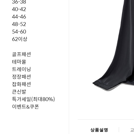
36-38
40-42
44-46
48-52
54-60
62이상
골프패션
테마몰
트레이닝
정장패션
잡화패션
큰신발
특가세일(최대80%)
이벤트&쿠폰
상품설명