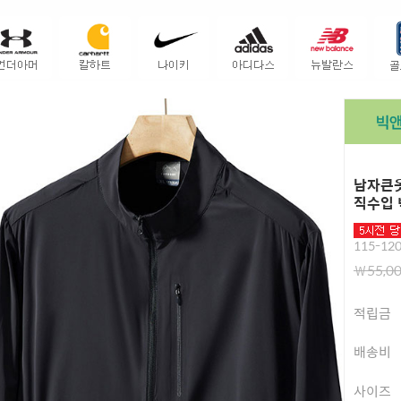
남자큰옷
직수입 
115-120
￦55,0
적립금
배송비
사이즈