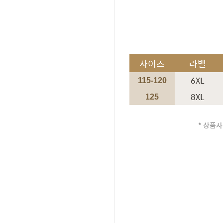
사이즈
라벨
6XL
115-120
8XL
125
* 상품사