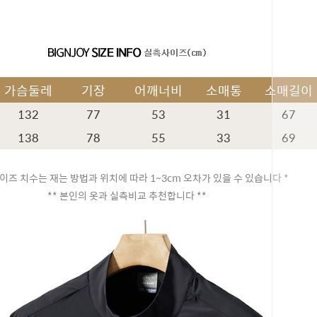
가슴둘레
기장
어깨너비
소매통
소매길이
132
77
53
31
67
138
78
55
33
69
이즈 치수는 재는 방법과 위치에 따라 1~3cm 오차가 있을 수 있습니다 *
** 본인의 옷과 실측비교 추천합니다 **