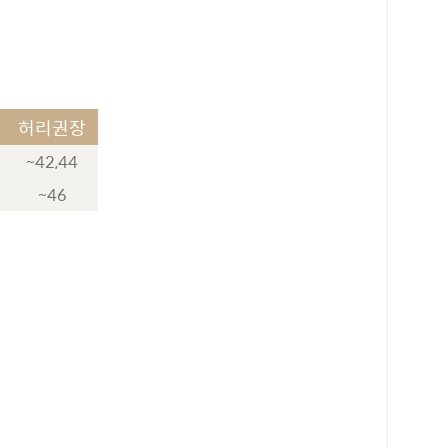
허리권장
~42,44
~46