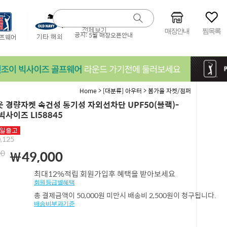
매장안내
찜목록
공지:
5월 매장오픈안내
>
>
Home
[대분류] 아우터
봄가을 자켓/점퍼
 경량자켓 속건성 통기성 자외선차단 UPF50(블랙)-
빅사이즈 LI58845
,125
00
￦49,000
최대12%적립 회원가입후 혜택을 받아보세요
회원등급별혜택
총 결제금액이 50,000원 미만시 배송비 2,500원이 청구됩니다.
배송비부과기준