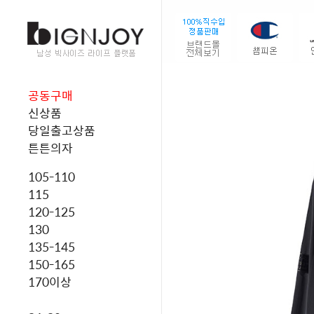
공동구매
신상품
당일출고상품
튼튼의자
105-110
115
120-125
130
135-145
150-165
170이상