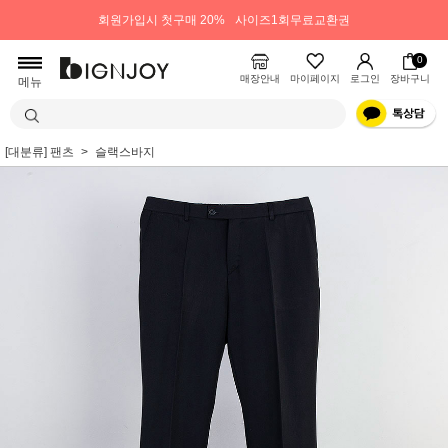
회원가입시 첫구매 20%
사이즈1회무료교환권
0
매장안내
마이페이지
로그인
장바구니
메뉴
[대분류] 팬츠
슬랙스바지