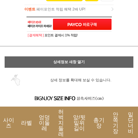
이벤트
페이포인트 적립 혜택 2배 UP!
이벤트
페이포인트 적립 혜택 2배 UP!
[ 결제혜택 ]
포인트 결제시 1% 적립!
상세정보 새창 열기
상세 정보를 확대해 보실 수 있습니다.
허
안
밑
엉덩
벅
앞/뒷
사이
총기
쪽
단
라벨
이둘
지
밑위
즈
장
기
너
레
둘
길이
장
비
레