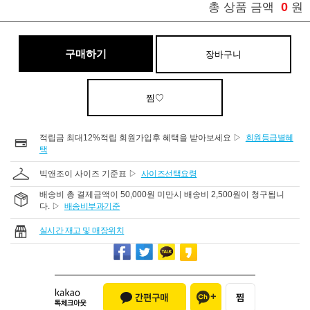
0
총 상품 금액
원
구매하기
장바구니
찜♡
적립금 최대12%적립 회원가입후 혜택을 받아보세요 ▷
회원등급별혜
택
빅앤조이 사이즈 기준표 ▷
사이즈선택요령
배송비 총 결제금액이 50,000원 미만시 배송비 2,500원이 청구됩니
다. ▷
배송비부과기준
실시간 재고 및 매장위치