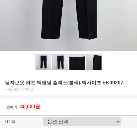
남자큰옷 하프 백밴딩 슬랙스(블랙)-빅사이즈 EK09207
~40,~42,~44인치
46,000원
판매가 :
사이즈