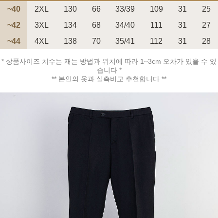
~40
2XL
130
66
33/39
109
31
25
~42
3XL
134
68
34/40
111
31
27
~44
4XL
138
70
35/41
112
31
28
페이코 ID로 페
PAYCO 바로구매
* 상품사이즈 치수는 재는 방법과 위치에 따라 1~3cm 오차가 있을 수 있
습니다 *
** 본인의 옷과 실측비교 추천합니다 **