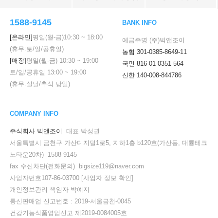
1588-9145
BANK INFO
[온라인]
평일(월-금)
10:30
~
18:00
예금주명 (주)빅앤조이
(휴무:토/일/공휴일)
농협 301-0385-8649-11
[매장]
평일(월-금)
10:30
~
19:00
국민 816-01-0351-564
토/일/공휴일
13:00
~
19:00
신한 140-008-844786
(휴무:설날/추석 당일)
COMPANY INFO
주식회사 빅앤조이
대표 박성권
서울특별시 금천구 가산디지털1로5, 지하1층 b120호(가산동, 대륭테크
노타운20차) 1588-9145
fax 수신차단(전화문의) bigsize119@naver.com
사업자번호107-86-03700
[사업자 정보 확인]
개인정보관리 책임자 박예지
통신판매업 신고번호 : 2019-서울금천-0045
건강기능식품영업신고 제2019-0084005호