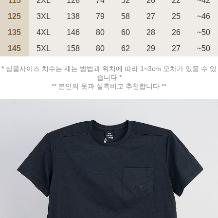
115
2XL
128
74
52
26
22
~42
125
3XL
138
79
58
27
25
~46
135
4XL
146
80
60
28
26
~50
145
5XL
158
80
62
29
27
~50
페이코 ID로 페
PAYCO 바로구매
* 상품사이즈 치수는 재는 방법과 위치에 따라 1~3cm 오차가 있을 수 있
습니다 *
** 본인의 옷과 실측비교 추천합니다 **