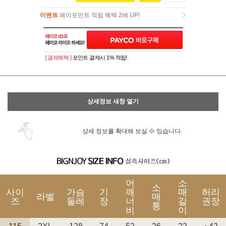
이벤트
페이포인트 적립 혜택 2배 UP!
이벤트
페이포인트 적립 혜택 2배 UP!
[ 결제혜택 ]
포인트 결제시 1% 적립!
상세정보 새창 열기
상세 정보를 확대해 보실 수 있습니다.
어
소
소
사이
가슴
기
깨
매
허리
라벨
매
즈
둘레
장
너
길
권장
통
비
이