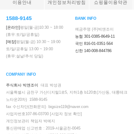
이용안내
개인정보처리방침
쇼핑몰이용약관
1588-9145
BANK INFO
[온라인]
평일(월-금)
10:30
~
18:00
예금주명 (주)빅앤조이
(휴무:토/일/공휴일)
농협 301-0385-8649-11
[매장]
평일(월-금)
10:30
~
19:00
국민 816-01-0351-564
토/일/공휴일
13:00
~
19:00
신한 140-008-844786
(휴무:설날/추석 당일)
COMPANY INFO
주식회사 빅앤조이
대표 박성권
서울특별시 금천구 가산디지털1로5, 지하1층 b120호(가산동, 대륭테크
노타운20차) 1588-9145
fax 수신차단(전화문의) bigsize119@naver.com
사업자번호107-86-03700
[사업자 정보 확인]
개인정보관리 책임자 박예지
통신판매업 신고번호 : 2019-서울금천-0045