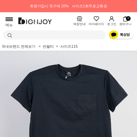
회원가입시 첫구매 20%
사이즈1회무료교환권
0
매장안내
마이페이지
로그인
장바구니
메뉴
국내브랜드 전체보기
반팔티
사이즈115