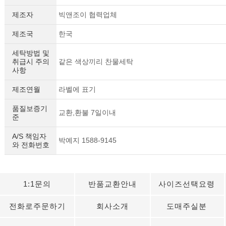
제조자
빅앤조이 협력업체
제조국
한국
세탁방법 및
취급시 주의
같은 색상끼리 찬물세탁
사항
제조연월
라벨에 표기
품질보증기
교환,환불 7일이내
준
A/S 책임자
박예지 1588-9145
와 전화번호
1:1문의
반품교환안내
사이즈선택요령
전화로주문하기
회사소개
도매주실분