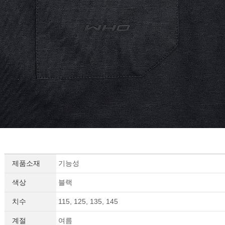
세요!
제품소재
기능성
색상
블랙
치수
115, 125, 135, 145
계절
여름