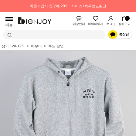
회원가입시 첫구매 20%
사이즈1회무료교환권
0
매장안내
마이페이지
로그인
장바구니
메뉴
상의 120-125
아우터
후드 짚업