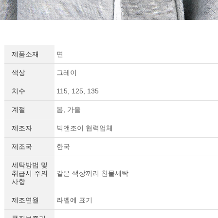
제품소재
면
색상
그레이
치수
115, 125, 135
계절
봄, 가을
제조자
빅앤조이 협력업체
제조국
한국
세탁방법 및
취급시 주의
같은 색상끼리 찬물세탁
사항
제조연월
라벨에 표기