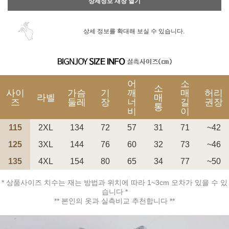
상세정보 새창 열기
상세 정보를 확대해 보실 수 있습니다.
어
소
소
사이
가슴
기
깨
매
허리
라벨
매
즈
둘레
장
너
길
권장
통
비
이
115
2XL
134
72
57
31
71
~42
125
3XL
144
76
60
32
73
~46
135
4XL
154
80
65
34
77
~50
* 상품사이즈 치수는 재는 방법과 위치에 따라 1~3cm 오차가 있을 수 있
습니다 *
** 본인의 옷과 실측비교 추천합니다 **