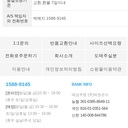
품질보증기
교환,환불 7일이내
준
A/S 책임자
박예지 1588-9145
와 전화번호
1:1문의
반품교환안내
사이즈선택요령
전화로주문하기
회사소개
도매주실분
이용안내
개인정보처리방침
쇼핑몰이용약관
1588-9145
BANK INFO
[온라인]
평일(월-금)
10:30
~
18:00
예금주명 (주)빅앤조이
(휴무:토/일/공휴일)
농협 301-0385-8649-11
[매장]
평일(월-금)
10:30
~
19:00
국민 816-01-0351-564
토/일/공휴일
13:00
~
19:00
신한 140-008-844786
(휴무:설날/추석 당일)