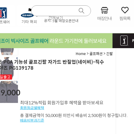
매장안내
찜목록
공지:
5월 매장오픈안내
>
>
Home
골프패션
긴팔
 PGA 기능성 골프긴팔 자가드 반짚업(네이비)-직수
이즈 PG139178
,140-145
9,000
최대12%적립 회원가입후 혜택을 받아보세요
회원등급별혜택
총 결제금액이 50,000원 미만시 배송비 2,500원이 청구됩니다.
배송비부과기준