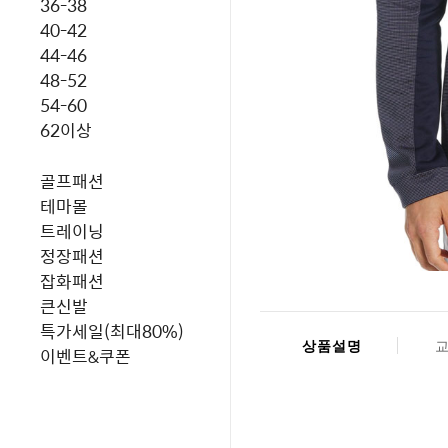
36-38
40-42
44-46
48-52
54-60
62이상
골프패션
테마몰
트레이닝
정장패션
잡화패션
큰신발
특가세일(최대80%)
상품설명
이벤트&쿠폰