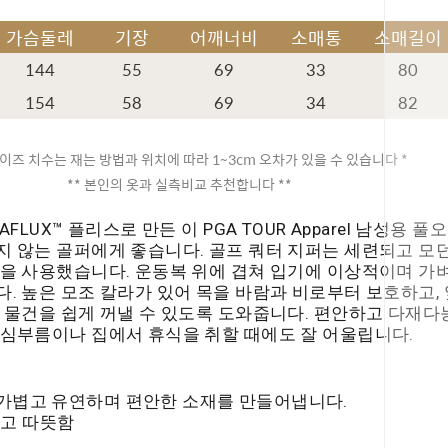
가슴둘레
기장
어깨너비
소매통
소매길이
144
55
69
33
80
154
58
69
34
82
이즈 치수는 재는 방법과 위치에 따라 1~3cm 오차가 있을 수 있습니다 *
** 본인의 옷과 실측비교 추천합니다 **
FLUX™ 플리스로 만든 이 PGA TOUR Apparel 남성용 풀
 않는 골퍼에게 좋습니다. 골프 쿼터 지퍼는 세련되고 모던
을 사용했습니다. 운동복 위에 겹쳐 입기에 이상적이며 가벼
. 높은 모조 칼라가 있어 목을 바람과 비로부터 보호하고,
 물건을 쉽게 꺼낼 수 있도록 도와줍니다. 편안하고 다재다
심부름이나 집에서 휴식을 취할 때에도 잘 어울립니다.
 가볍고 유연하며 편안한 소재를 만들어냅니다.
드럽고 따뜻함