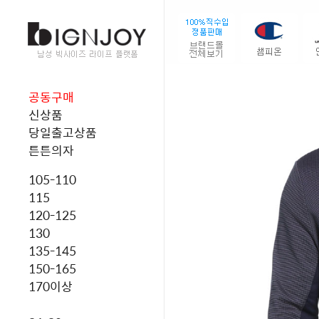
공동구매
신상품
당일출고상품
튼튼의자
105-110
115
120-125
130
135-145
150-165
170이상