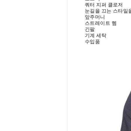
쿼터 지퍼 클로저
눈길을 끄는 스타일
앞주머니
스트레이트 헴
긴팔
기계 세탁
수입품