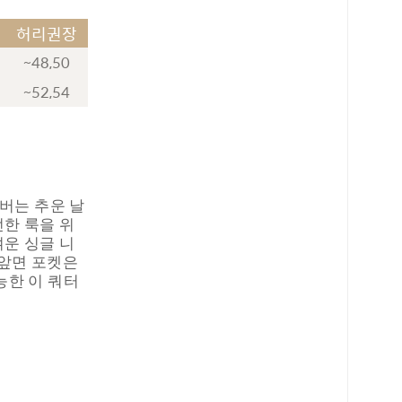
허리권장
~48,50
~52,54
오버는 추운 날
한 룩을 위
운 싱글 니
 앞면 포켓은
능한 이 쿼터