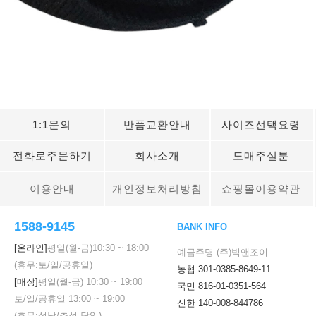
1:1문의
반품교환안내
사이즈선택요령
전화로주문하기
회사소개
도매주실분
이용안내
개인정보처리방침
쇼핑몰이용약관
1588-9145
BANK INFO
세요!
[온라인]
평일(월-금)
10:30
~
18:00
예금주명 (주)빅앤조이
(휴무:토/일/공휴일)
농협 301-0385-8649-11
[매장]
평일(월-금)
10:30
~
19:00
국민 816-01-0351-564
토/일/공휴일
13:00
~
19:00
신한 140-008-844786
(휴무:설날/추석 당일)