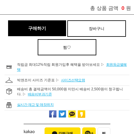
0
총 상품 금액
원
구매하기
장바구니
찜♡
적립금 최대12%적립 회원가입후 혜택을 받아보세요 ▷
회원등급별혜
택
빅앤조이 사이즈 기준표 ▷
사이즈선택요령
배송비 총 결제금액이 50,000원 미만시 배송비 2,500원이 청구됩니
다. ▷
배송비부과기준
실시간 재고 및 매장위치