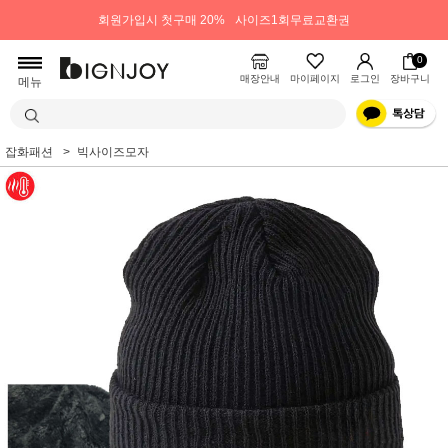
회원가입시 첫구매 20%
사이즈1회무료교환권
0
매장안내
마이페이지
로그인
장바구니
메뉴
잡화패션
빅사이즈모자