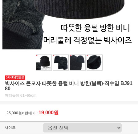
빅사이즈 큰모자 따뜻한 융털 비니 방한(블랙)-직수입 BJ91
80
머리둘레 61~65cm
19,000원
25,000원x
판매가 :
사이즈