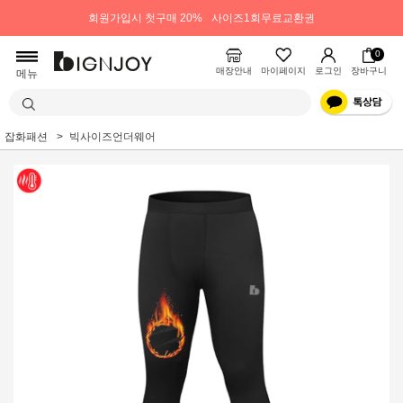
회원가입시 첫구매 20%
사이즈1회무료교환권
0
매장안내
마이페이지
로그인
장바구니
메뉴
잡화패션
빅사이즈언더웨어