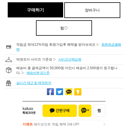
구매하기
장바구니
찜♡
적립금 최대12%적립 회원가입후 혜택을 받아보세요 ▷
회원등급별혜
택
빅앤조이 사이즈 기준표 ▷
사이즈선택요령
배송비 총 결제금액이 50,000원 미만시 배송비 2,500원이 청구됩니
다. ▷
배송비부과기준
실시간 재고 및 매장위치
이벤트
페이포인트 적립 혜택 2배 UP!