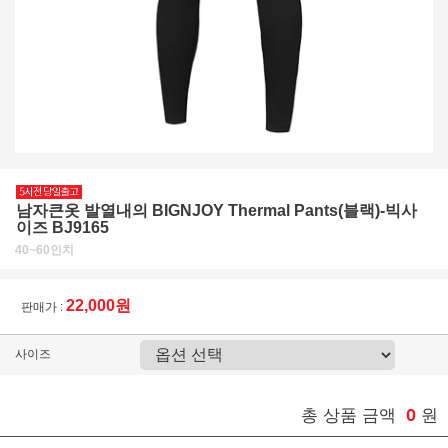
남자큰옷 발열내의 BIGNJOY Thermal Pants(블랙)-빅사
이즈 BJ9165
40~60인치
22,000원
판매가 :
사이즈
0
총 상품 금액
원