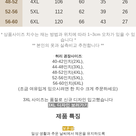
48-52
4XL
106
60
35
26
52-56
5XL
112
62
39
26
56-60
페이코 ID로 페
6XL
120
66
43
27
PAYCO 바로구매
* 상품사이즈 치수는 재는 방법과 위치에 따라 1~3cm 오차가 있을 수 있
습니다 *
** 본인의 옷과 실측비교 추천합니다 **
·
허리 권장사이즈
:
40-42
인치
(2XL),
44-48
인치
(3XL),
48-52
인치
(4XL),
52-56
인치
(5XL),
56-60
인치
(6XL)
(
조금 여유입게 있으시려면 한 치수 크게 주문하세요
)
3XL 사이즈는 품절로 신규 디자인 입고했습니다
3XL 디자인 보러가기
제품 특징
·
보온성
:
일상 생활과 추운 날씨에서 체온을 유지하도록