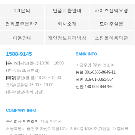
1:1문의
반품교환안내
사이즈선택요령
전화로주문하기
회사소개
도매주실분
이용안내
개인정보처리방침
쇼핑몰이용약관
1588-9145
BANK INFO
[온라인]
평일(월-금)
10:30
~
18:00
예금주명 (주)빅앤조이
(휴무:토/일/공휴일)
농협 301-0385-8649-11
[매장]
평일(월-금)
10:30
~
19:00
국민 816-01-0351-564
토/일/공휴일
13:00
~
19:00
신한 140-008-844786
(휴무:설날/추석 당일)
COMPANY INFO
주식회사 빅앤조이
대표 박성권
서울특별시 금천구 가산디지털1로5, 지하1층 b120호(가산동, 대륭테크