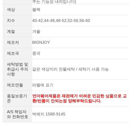
주는 기능성 내의입니다)
색상
블랙
치수
40-42,44-48,48-52,52-56,56-60
계절
겨울
제조자
BIGNJOY
제조국
중국
세탁방법 및
취급시 주의
같은 색상끼리 찬물세탁 / 세탁기 사용 가능
사항
세요!
제조연월
라벨에 표기
품질보증기
언더웨어제품은 재판매가 어려운 민감한 상품으로 교
준
환/반품이 안되는점 양해부탁드립니다.
A/S 책임자
박예지 1588-9145
와 전화번호