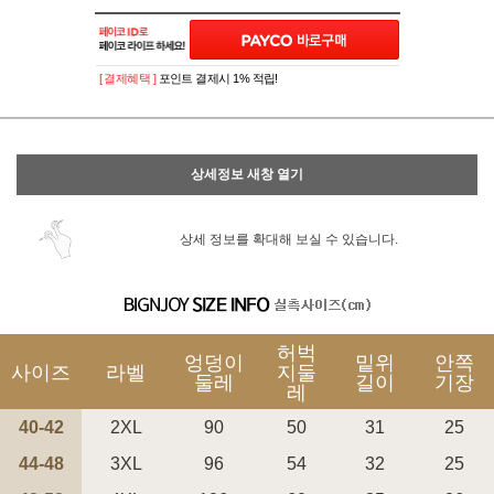
이벤트
페이포인트 적립 혜택 2배 UP!
[ 결제혜택 ]
포인트 결제시 1% 적립!
상세정보 새창 열기
상세 정보를 확대해 보실 수 있습니다.
허벅
엉덩이
밑위
안쪽
사이즈
라벨
지둘
둘레
길이
기장
레
40-42
2XL
90
50
31
25
44-48
3XL
96
54
32
25