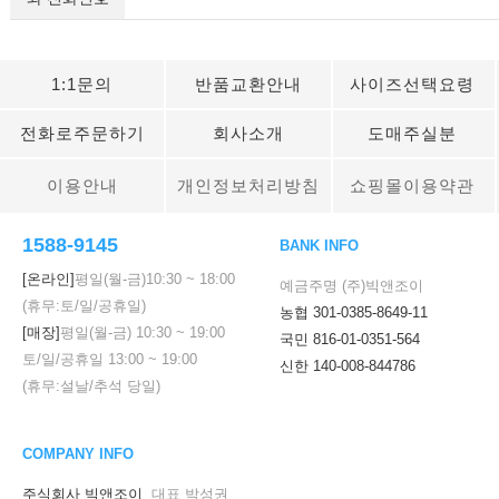
1:1문의
반품교환안내
사이즈선택요령
전화로주문하기
회사소개
도매주실분
이용안내
개인정보처리방침
쇼핑몰이용약관
1588-9145
BANK INFO
[온라인]
평일(월-금)
10:30
~
18:00
예금주명 (주)빅앤조이
(휴무:토/일/공휴일)
농협 301-0385-8649-11
[매장]
평일(월-금)
10:30
~
19:00
국민 816-01-0351-564
토/일/공휴일
13:00
~
19:00
신한 140-008-844786
(휴무:설날/추석 당일)
COMPANY INFO
주식회사 빅앤조이
대표 박성권