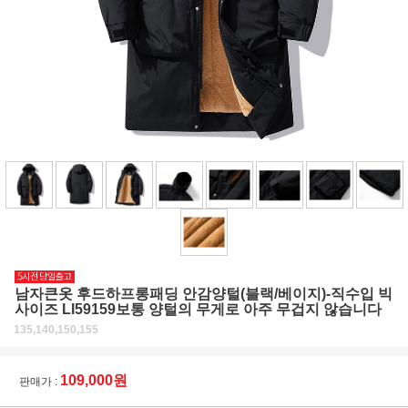
남자큰옷 후드하프롱패딩 안감양털(블랙/베이지)-직수입 빅
사이즈 LI59159보통 양털의 무게로 아주 무겁지 않습니다
135,140,150,155
109,000원
판매가 :