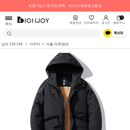
회원가입시 첫구매 20%
사이즈1회무료교환권
0
매장안내
마이페이지
로그인
장바구니
메뉴
상의 135-145
아우터
겨울 자켓/점퍼