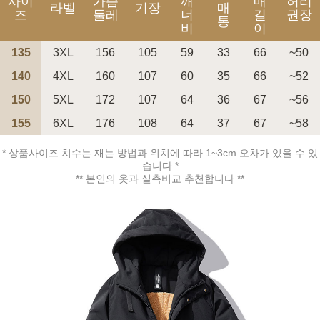
사이
가슴
깨
매
허리
라벨
기장
매
즈
둘레
너
길
권장
통
비
이
135
3XL
156
105
59
33
66
~50
140
4XL
160
107
60
35
66
~52
150
5XL
172
107
64
36
67
~56
155
6XL
176
108
64
37
67
~58
페이코 ID로 페
PAYCO 바로구매
* 상품사이즈 치수는 재는 방법과 위치에 따라 1~3cm 오차가 있을 수 있
습니다 *
** 본인의 옷과 실측비교 추천합니다 **