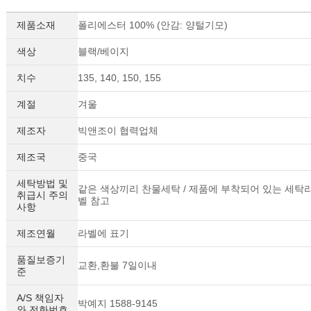
제품소재
폴리에스터 100% (안감: 양털기모)
색상
블랙/베이지
치수
135, 140, 150, 155
계절
겨울
제조자
빅앤조이 협력업체
제조국
중국
세탁방법 및
같은 색상끼리 찬물세탁 / 제품에 부착되어 있는 세탁
취급시 주의
벨 참고
사항
제조연월
라벨에 표기
품질보증기
교환,환불 7일이내
준
A/S 책임자
박예지 1588-9145
와 전화번호