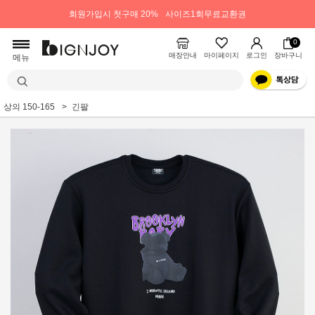
회원가입시 첫구매 20%
사이즈1회무료교환권
0
매장안내
마이페이지
로그인
장바구니
메뉴
상의 150-165
긴팔