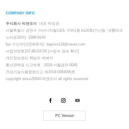
COMPANY INFO
주식회사 빅앤조이
대표 박성권
서울특별시 금천구 가산디지털1로5, 지하1층 b120호(가산동, 대륭테크
노타운20차) 1588-9145
fax 수신차단(전화문의) bigsize119@naver.com
사업자번호107-86-03700
[사업자 정보 확인]
개인정보관리 책임자 박예지
통신판매업 신고번호 : 2019-서울금천-0045
건강기능식품영업신고 제2019-0084005호
copyright since2004©빅앤조이 all rights reserved.
PC Version