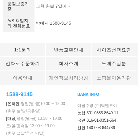
품질보증기
교환,환불 7일이내
준
A/S 책임자
박예지 1588-9145
와 전화번호
1:1문의
반품교환안내
사이즈선택요령
전화로주문하기
회사소개
도매주실분
이용안내
개인정보처리방침
쇼핑몰이용약관
1588-9145
BANK INFO
[온라인]
평일(월-금)
10:30
~
18:00
예금주명 (주)빅앤조이
(휴무:토/일/공휴일)
농협 301-0385-8649-11
[매장]
평일(월-금)
10:30
~
19:00
국민 816-01-0351-564
토/일/공휴일
13:00
~
19:00
신한 140-008-844786
(휴무:설날/추석 당일)