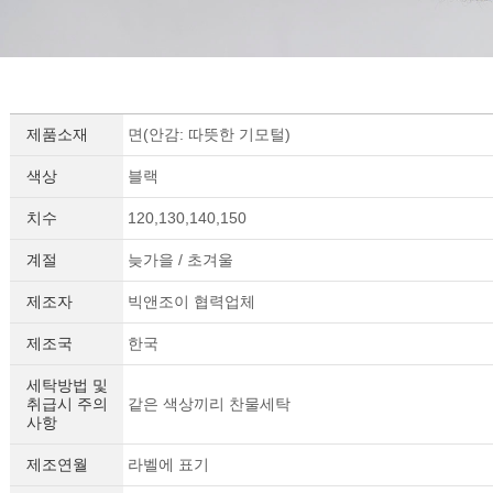
제품소재
면(안감: 따뜻한 기모털)
색상
블랙
치수
120,130,140,150
계절
늦가을 / 초겨울
제조자
빅앤조이 협력업체
제조국
한국
세탁방법 및
취급시 주의
같은 색상끼리 찬물세탁
사항
제조연월
라벨에 표기