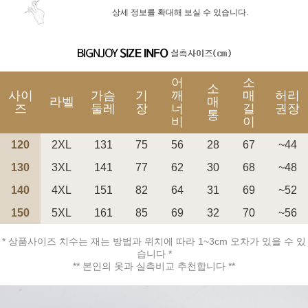
상세 정보를 확대해 보실 수 있습니다.
어
소
소
사이
가슴
기
깨
매
허리
라벨
매
즈
둘레
장
너
길
권장
통
비
이
120
2XL
131
75
56
28
67
~44
130
3XL
141
77
62
30
68
~48
140
4XL
151
82
64
31
69
~52
150
5XL
161
85
69
32
70
~56
* 상품사이즈 치수는 재는 방법과 위치에 따라 1~3cm 오차가 있을 수 있
습니다 *
** 본인의 옷과 실측비교 추천합니다 **