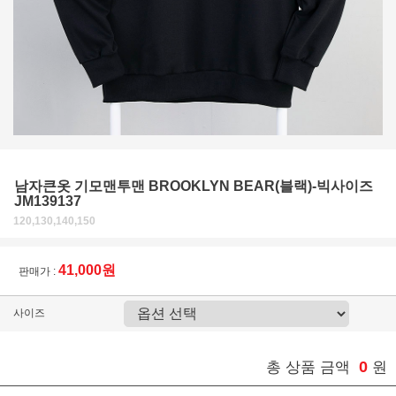
남자큰옷 기모맨투맨 BROOKLYN BEAR(블랙)-빅사이즈
JM139137
120,130,140,150
41,000원
판매가 :
사이즈
0
총 상품 금액
원