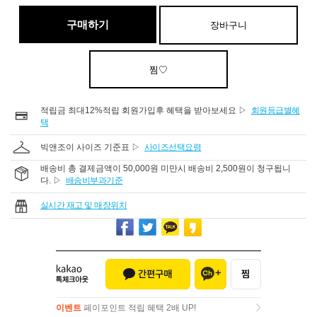
구매하기
장바구니
찜♡
적립금 최대12%적립 회원가입후 혜택을 받아보세요 ▷
회원등급별혜
택
빅앤조이 사이즈 기준표 ▷
사이즈선택요령
배송비 총 결제금액이 50,000원 미만시 배송비 2,500원이 청구됩니
다. ▷
배송비부과기준
실시간 재고 및 매장위치
이벤트
페이포인트 적립 혜택 2배 UP!