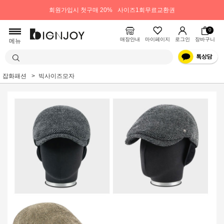
회원가입시 첫구매 20%
사이즈1회무료교환권
0
매장안내
마이페이지
로그인
장바구니
메뉴
잡화패션
빅사이즈모자