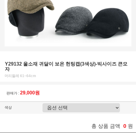
Y29132 울소재 귀달이 보온 헌팅캡(3색상)-빅사이즈 큰모
자
머리둘레 61~64cm
29,000원
판매가 :
색상
0
총 상품 금액
원