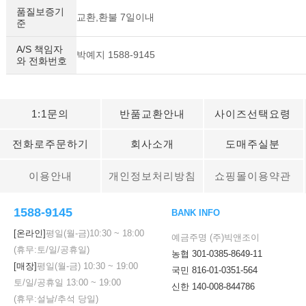
품질보증기
교환,환불 7일이내
준
A/S 책임자
박예지 1588-9145
와 전화번호
1:1문의
반품교환안내
사이즈선택요령
전화로주문하기
회사소개
도매주실분
이용안내
개인정보처리방침
쇼핑몰이용약관
1588-9145
BANK INFO
[온라인]
평일(월-금)
10:30
~
18:00
예금주명 (주)빅앤조이
(휴무:토/일/공휴일)
농협 301-0385-8649-11
[매장]
평일(월-금)
10:30
~
19:00
국민 816-01-0351-564
토/일/공휴일
13:00
~
19:00
신한 140-008-844786
(휴무:설날/추석 당일)