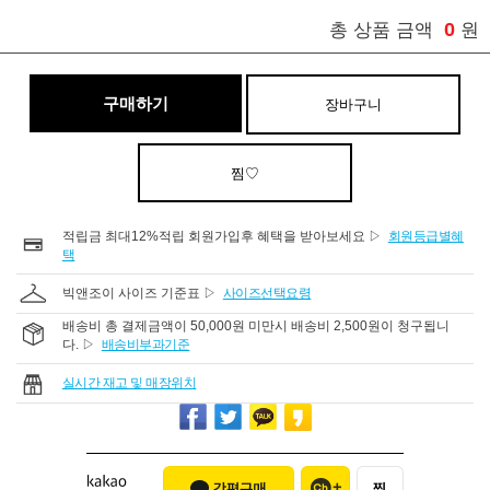
0
총 상품 금액
원
구매하기
장바구니
찜♡
적립금 최대12%적립 회원가입후 혜택을 받아보세요 ▷
회원등급별혜
택
빅앤조이 사이즈 기준표 ▷
사이즈선택요령
배송비 총 결제금액이 50,000원 미만시 배송비 2,500원이 청구됩니
다. ▷
배송비부과기준
실시간 재고 및 매장위치