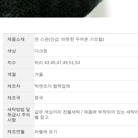
제품소재
면 스판(안감: 따뜻한 두꺼운 기모털)
색상
다크청
치수
허리 43,45,47,49,51,53
계절
겨울
제조자
빅앤조이 협력업체
제조국
중국
세탁방법 및
같은 색상끼리 찬물세탁 / 제품에 부착되어 있는 세탁
취급시 주의
벨 참고
사항
제조연월
라벨에 표기