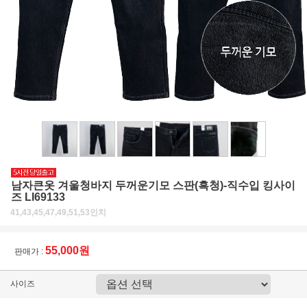
남자큰옷 겨울청바지 두꺼운기모 스판(흑청)-직수입 킹사이
즈 LI69133
41,43,45,47,49,51,53인치
55,000원
판매가 :
사이즈