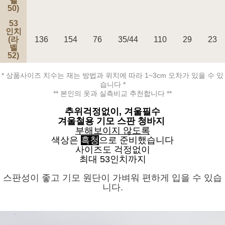
벨
50)
53
인치
(라
136
154
76
35/44
110
29
23
벨
52)
* 상품사이즈 치수는 재는 방법과 위치에 따라 1~3cm 오차가 있을 수 있
습니다 *
** 본인의 옷과 실측비교 추천합니다 **
추위걱정없이, 겨울필수
겨울철용 기모 스판 청바지
부해보이지 않도록
색상은
흑
청
으로 준비했습니다
사이즈도 걱정없이
최대 53인치까지
스판성이 좋고 기모 원단이 가벼워 편하게 입을 수 있습
니다.