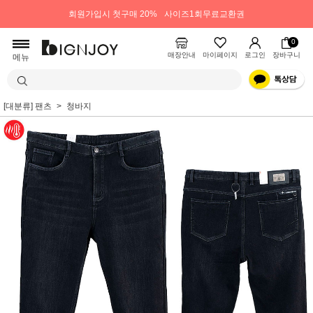
회원가입시 첫구매 20%
사이즈1회무료교환권
0
매장안내
마이페이지
로그인
장바구니
메뉴
[대분류] 팬츠
청바지