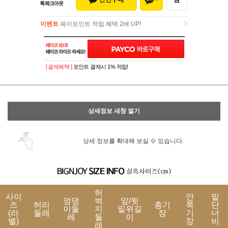
이벤트
페이포인트 적립 혜택 2배 UP!
이벤트
페이포인트 적립 혜택 2배 UP!
[ 결제혜택 ]
포인트 결제시 1% 적립!
상세정보 새창 열기
상세 정보를 확대해 보실 수 있습니다.
허
사이
안
밑
엉덩
벅
앞/뒷
즈
허리
총기
쪽
단
이둘
지
밑위길
(라
둘레
장
기
너
레
둘
이
벨)
장
비
레