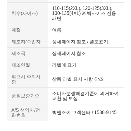
110-115(2XL), 120-125(3XL),
치수(사이즈)
130-135(4XL) ※ 빅사이즈 전용
패턴
계절
여름
제조자/수입자
상세페이지 참조 / 별도표기
제조국
상세페이지 참조
제조연월
라벨에 표기
취급시 주의사
상품 라벨 표시 사항 참조
항
소비자분쟁해결기준에 의거하여
품질보증기준
교환 및 보상
A/S 책임자/전
빅앤조이 고객센터 / 1588-9145
화번호