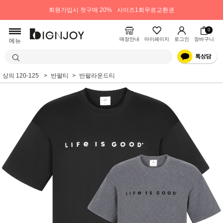
회원가입시 첫구매 20%
사이즈1회무료교환권
0
매장안내
마이페이지
로그인
장바구니
메뉴
상의 120-125
반팔티
반팔라운드티