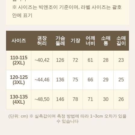
※ 사이즈는 빅앤조이 기준이며, 라벨 사이즈는 괄호
안에 표기
권장
가슴
어깨
소매
소매
사이즈
기장
허리
둘레
너비
통
길이
110-115
~40,42
126
72
61
28
23
(2XL)
120-125
~44,46
136
75
66
29
25
(3XL)
이코 라이프 하
130-135
~48,50
146
78
71
30
26
(4XL)
(단위: cm) ※ 실측값이며 측정 방법에 따라 1~3cm 오차가 있을
수 있습니다