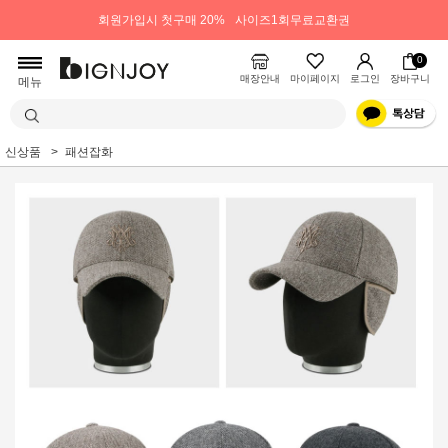
회원가입시 첫구매 20%
사이즈1회무료교환권
0
매장안내
마이페이지
로그인
장바구니
메뉴
신상품
패션잡화