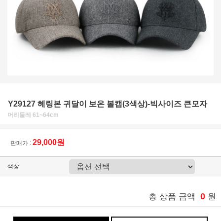
Y29127 헤링본 귀달이 보온 볼캡(3색상)-빅사이즈 큰모자
머리둘레 61~64cm
29,000원
판매가 :
색상
0
총 상품 금액
원