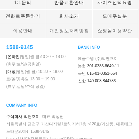
1:1문의
반품교환안내
사이즈선택요령
전화로주문하기
회사소개
도매주실분
이용안내
개인정보처리방침
쇼핑몰이용약관
1588-9145
BANK INFO
[온라인]
평일(월-금)
10:30
~
18:00
예금주명 (주)빅앤조이
(휴무:토/일/공휴일)
농협 301-0385-8649-11
[매장]
평일(월-금)
10:30
~
19:00
국민 816-01-0351-564
토/일/공휴일
13:00
~
19:00
신한 140-008-844786
(휴무:설날/추석 당일)
COMPANY INFO
주식회사 빅앤조이
대표 박성권
서울특별시 금천구 가산디지털1로5, 지하1층 b120호(가산동, 대륭테크
노타운20차) 1588-9145
fax 수신차단(전화문의) bigsize119@naver.com