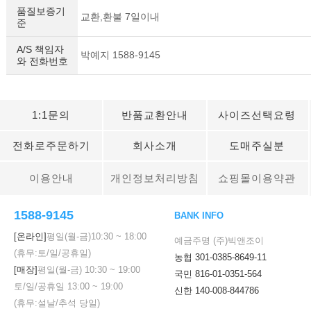
품질보증기
교환,환불 7일이내
준
A/S 책임자
박예지 1588-9145
와 전화번호
1:1문의
반품교환안내
사이즈선택요령
전화로주문하기
회사소개
도매주실분
이용안내
개인정보처리방침
쇼핑몰이용약관
1588-9145
BANK INFO
[온라인]
평일(월-금)
10:30
~
18:00
예금주명 (주)빅앤조이
(휴무:토/일/공휴일)
농협 301-0385-8649-11
[매장]
평일(월-금)
10:30
~
19:00
국민 816-01-0351-564
토/일/공휴일
13:00
~
19:00
신한 140-008-844786
(휴무:설날/추석 당일)