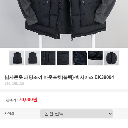
남자큰옷 패딩조끼 아웃포켓(블랙)-빅사이즈 EK39094
120,125,130
70,000원
판매가 :
사이즈