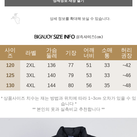
상세정보 새창 열기
상세 정보를 확대해 보실 수 있습니다.
사이
가슴
어깨
소매
허리
라벨
기장
즈
둘레
너비
통
권장
120
2XL
136
77
51
33
~42
125
3XL
140
79
53
33
~46
130
4XL
144
80
56
35
~48
* 상품사이즈 치수는 재는 방법과 위치에 따라 1~3cm 오차가 있을 수 있
습니다 *
** 본인의 옷과 실측비교 추천합니다 **