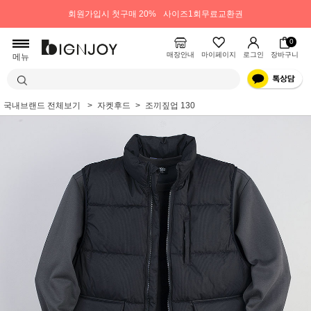
회원가입시 첫구매 20%
사이즈1회무료교환권
0
매장안내
마이페이지
로그인
장바구니
메뉴
국내브랜드 전체보기
자켓후드
조끼짚업 130