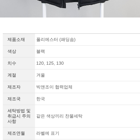
제품소재
폴리에스터 (패딩솜)
색상
블랙
치수
120, 125, 130
계절
겨울
제조자
빅앤조이 협력업체
제조국
한국
세탁방법 및
취급시 주의
같은 색상끼리 찬물세탁
사항
제조연월
라벨에 표기