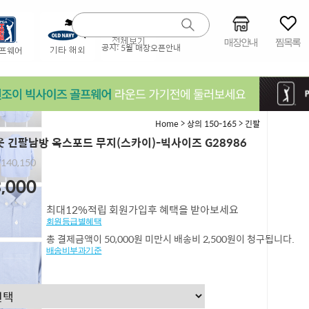
매장안내
찜목록
공지:
5월 매장오픈안내
>
>
Home
상의 150-165
긴팔
 긴팔남방 옥스포드 무지(스카이)-빅사이즈 G28986
,140,150
,000
최대12%적립 회원가입후 혜택을 받아보세요
회원등급별혜택
총 결제금액이 50,000원 미만시 배송비 2,500원이 청구됩니다.
배송비부과기준