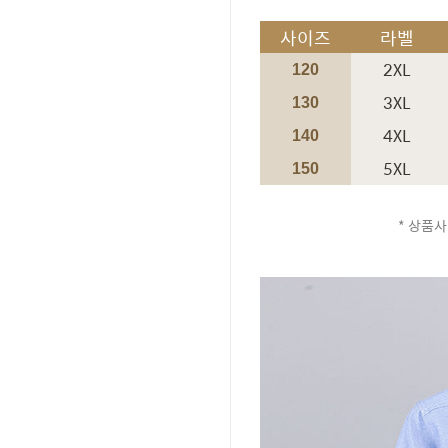
사이즈
라벨
2XL
120
3XL
130
4XL
140
5XL
150
* 상품사