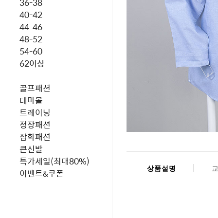
36-38
40-42
44-46
48-52
54-60
62이상
골프패션
테마몰
트레이닝
정장패션
잡화패션
큰신발
특가세일(최대80%)
상품설명
이벤트&쿠폰