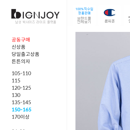
공동구매
신상품
당일출고상품
튼튼의자
105-110
115
120-125
130
135-145
150-165
170이상