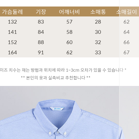
가슴둘레
기장
어깨너비
소매통
소매길이
132
83
57
28
62
141
84
58
30
64
152
88
60
32
66
164
91
62
33
67
이즈 치수는 재는 방법과 위치에 따라 1~3cm 오차가 있을 수 있습니다 *
** 본인의 옷과 실측비교 추천합니다 **
페이코 ID