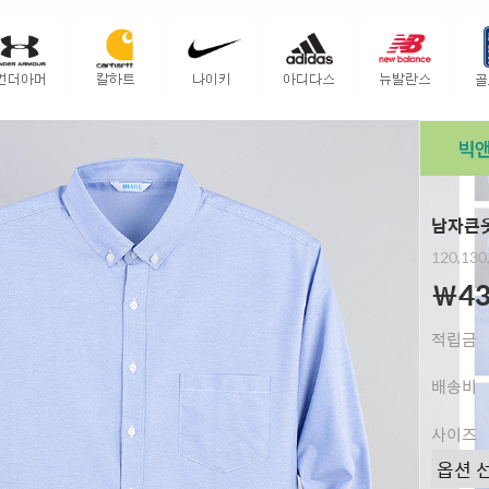
남자큰옷
120,130
￦43
적립금
배송비
사이즈