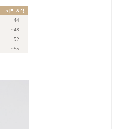
허리권장
~44
~48
~52
~56
로 페이
PAYCO 바로구매