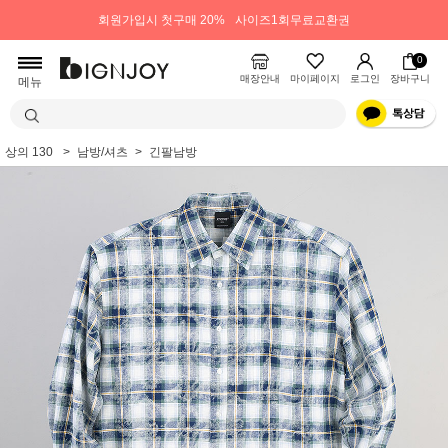
회원가입시 첫구매 20%
사이즈1회무료교환권
0
매장안내
마이페이지
로그인
장바구니
메뉴
상의 130
남방/셔츠
긴팔남방