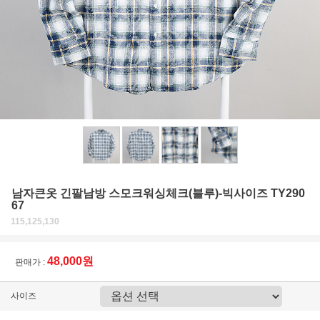
남자큰옷 긴팔남방 스모크워싱체크(블루)-빅사이즈 TY290
67
115,125,130
48,000원
판매가 :
사이즈