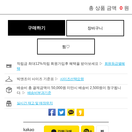
0
총 상품 금액
원
구매하기
장바구니
찜♡
적립금 최대12%적립 회원가입후 혜택을 받아보세요 ▷
회원등급별혜
택
빅앤조이 사이즈 기준표 ▷
사이즈선택요령
배송비 총 결제금액이 50,000원 미만시 배송비 2,500원이 청구됩니
다. ▷
배송비부과기준
실시간 재고 및 매장위치