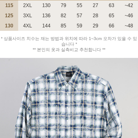
115
2XL
130
79
55
27
63
~42
125
3XL
136
82
57
28
65
~46
130
4XL
144
85
59
29
66
~48
* 상품사이즈 치수는 재는 방법과 위치에 따라 1~3cm 오차가 있을 수 있
페이코 ID로 페
PAYCO 바로구매
습니다 *
** 본인의 옷과 실측비교 추천합니다 **