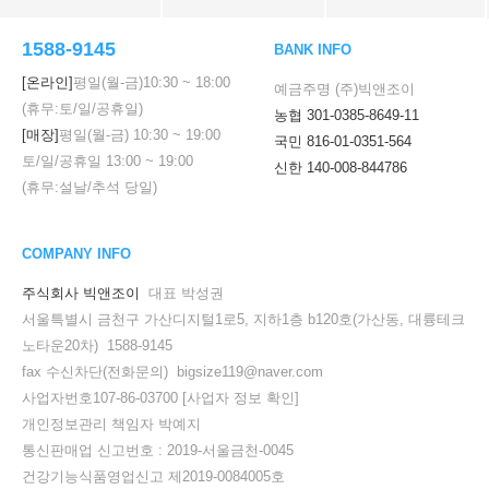
1588-9145
BANK INFO
[온라인]
평일(월-금)
10:30
~
18:00
예금주명 (주)빅앤조이
(휴무:토/일/공휴일)
농협 301-0385-8649-11
[매장]
평일(월-금)
10:30
~
19:00
국민 816-01-0351-564
토/일/공휴일
13:00
~
19:00
신한 140-008-844786
(휴무:설날/추석 당일)
COMPANY INFO
주식회사 빅앤조이
대표 박성권
서울특별시 금천구 가산디지털1로5, 지하1층 b120호(가산동, 대륭테크
노타운20차) 1588-9145
fax 수신차단(전화문의) bigsize119@naver.com
사업자번호107-86-03700
[사업자 정보 확인]
개인정보관리 책임자 박예지
통신판매업 신고번호 : 2019-서울금천-0045
건강기능식품영업신고 제2019-0084005호