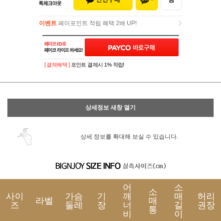
이벤트
페이포인트 적립 혜택 2배 UP!
이벤트
페이포인트 적립 혜택 2배 UP!
[ 결제혜택 ]
포인트 결제시 1% 적립!
상세정보 새창 열기
상세 정보를 확대해 보실 수 있습니다.
어
소
소
사이
가슴
기
깨
매
허리
라벨
매
즈
둘레
장
너
길
권장
통
비
이