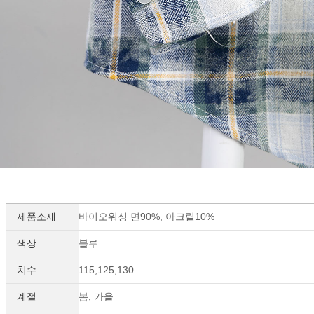
제품소재
바이오워싱 면90%, 아크릴10%
세요!
색상
블루
치수
115,125,130
계절
봄, 가을