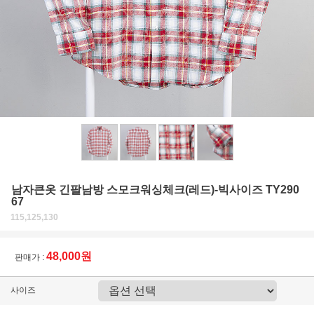
남자큰옷 긴팔남방 스모크워싱체크(레드)-빅사이즈 TY290
67
115,125,130
48,000원
판매가 :
사이즈