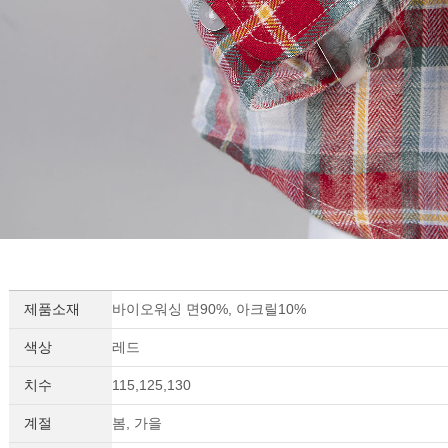
제품소재
바이오워싱 면90%, 아크릴10%
세요!
색상
레드
치수
115,125,130
계절
봄, 가을