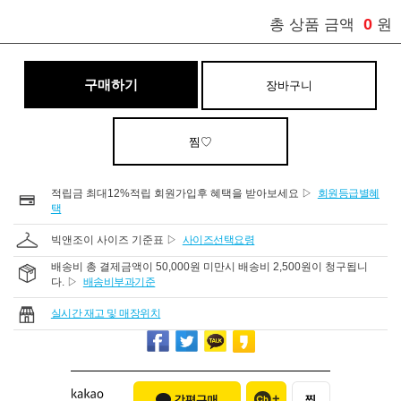
0
총 상품 금액
원
구매하기
장바구니
찜♡
적립금 최대12%적립 회원가입후 혜택을 받아보세요 ▷
회원등급별혜
택
빅앤조이 사이즈 기준표 ▷
사이즈선택요령
배송비 총 결제금액이 50,000원 미만시 배송비 2,500원이 청구됩니
다. ▷
배송비부과기준
실시간 재고 및 매장위치