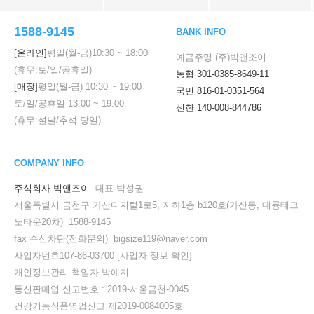
1588-9145
BANK INFO
[온라인]
평일(월-금)
10:30
~
18:00
예금주명 (주)빅앤조이
(휴무:토/일/공휴일)
농협 301-0385-8649-11
[매장]
평일(월-금)
10:30
~
19:00
국민 816-01-0351-564
토/일/공휴일
13:00
~
19:00
신한 140-008-844786
(휴무:설날/추석 당일)
COMPANY INFO
주식회사 빅앤조이
대표 박성권
서울특별시 금천구 가산디지털1로5, 지하1층 b120호(가산동, 대륭테크
노타운20차) 1588-9145
fax 수신차단(전화문의) bigsize119@naver.com
사업자번호107-86-03700
[사업자 정보 확인]
개인정보관리 책임자 박예지
통신판매업 신고번호 : 2019-서울금천-0045
건강기능식품영업신고 제2019-0084005호