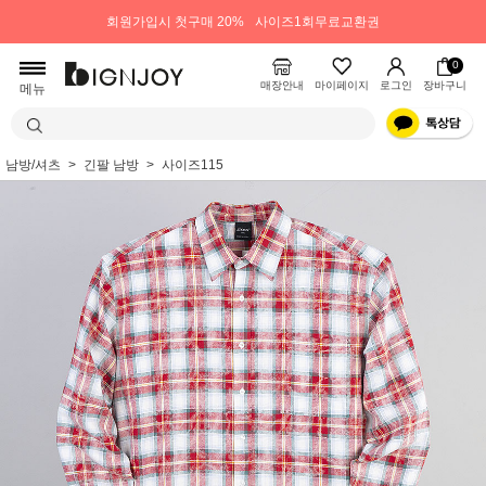
회원가입시 첫구매 20%
사이즈1회무료교환권
0
매장안내
마이페이지
로그인
장바구니
메뉴
남방/셔츠
긴팔 남방
사이즈115