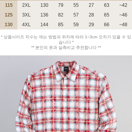
115
2XL
130
79
55
27
63
~42
125
3XL
136
82
57
28
65
~46
130
4XL
144
85
59
29
66
~48
* 상품사이즈 치수는 재는 방법과 위치에 따라 1~3cm 오차가 있을 수 있
페이코 ID로 페
PAYCO 바로구매
습니다 *
** 본인의 옷과 실측비교 추천합니다 **