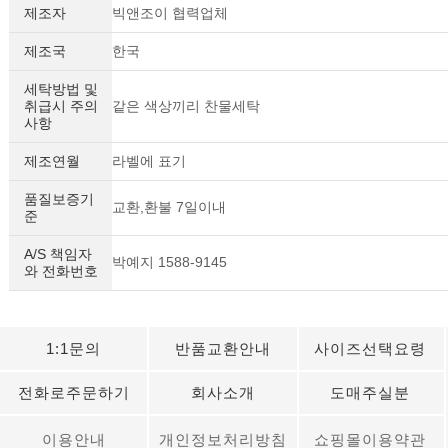
제조자
빅앤조이 협력업체
제조국
한국
세탁방법 및
취급시 주의
같은 색상끼리 찬물세탁
사항
제조연월
라벨에 표기
품질보증기
교환,환불 7일이내
준
A/S 책임자
박예지 1588-9145
와 전화번호
1:1문의
반품교환안내
사이즈선택요령
전화로주문하기
회사소개
도매주실분
이용안내
개인정보처리방침
쇼핑몰이용약관