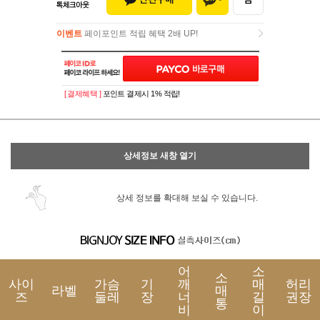
이벤트
페이포인트 적립 혜택 2배 UP!
이벤트
페이포인트 적립 혜택 2배 UP!
[ 결제혜택 ]
포인트 결제시 1% 적립!
상세정보 새창 열기
상세 정보를 확대해 보실 수 있습니다.
어
소
소
사이
가슴
기
깨
매
허리
라벨
매
즈
둘레
장
너
길
권장
통
비
이