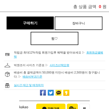
0
총 상품 금액
원
구매하기
장바구니
찜♡
적립금 최대12%적립 회원가입후 혜택을 받아보세요 ▷
회원등급별혜
택
빅앤조이 사이즈 기준표 ▷
사이즈선택요령
배송비 총 결제금액이 50,000원 미만시 배송비 2,500원이 청구됩니
다. ▷
배송비부과기준
실시간 재고 및 매장위치