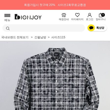
회원가입시 첫구매 20%
사이즈1회무료교환권
0
매장안내
마이페이지
로그인
장바구니
메뉴
국내브랜드 전체보기
긴팔남방
사이즈115