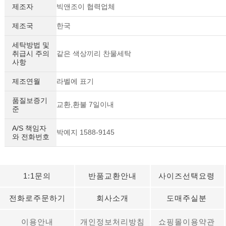
제조자
빅앤조이 협력업체
제조국
한국
세탁방법 및
취급시 주의
같은 색상끼리 찬물세탁
사항
제조연월
라벨에 표기
품질보증기
교환,환불 7일이내
준
A/S 책임자
박예지 1588-9145
와 전화번호
1:1문의
반품교환안내
사이즈선택요령
전화로주문하기
회사소개
도매주실분
이용안내
개인정보처리방침
쇼핑몰이용약관