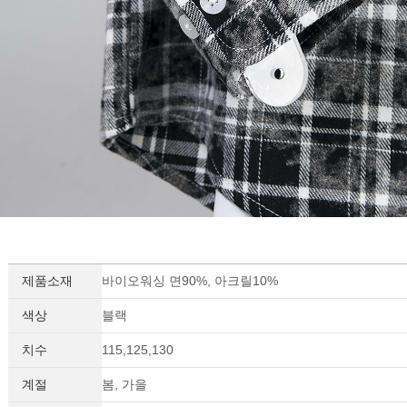
제품소재
바이오워싱 면90%, 아크릴10%
세요!
색상
블랙
치수
115,125,130
계절
봄, 가을