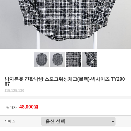
남자큰옷 긴팔남방 스모크워싱체크(블랙)-빅사이즈 TY290
67
115,125,130
48,000원
판매가 :
사이즈