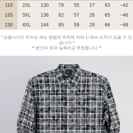
115
2XL
130
79
55
27
63
~42
125
3XL
136
82
57
28
65
~46
130
4XL
144
85
59
29
66
~48
* 상품사이즈 치수는 재는 방법과 위치에 따라 1~3cm 오차가 있을 수 있
페이코 ID로 페
PAYCO 바로구매
습니다 *
** 본인의 옷과 실측비교 추천합니다 **