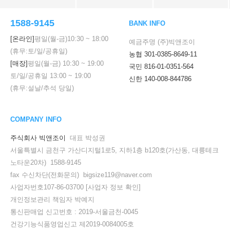
1588-9145
BANK INFO
[온라인]
평일(월-금)
10:30
~
18:00
예금주명 (주)빅앤조이
(휴무:토/일/공휴일)
농협 301-0385-8649-11
[매장]
평일(월-금)
10:30
~
19:00
국민 816-01-0351-564
토/일/공휴일
13:00
~
19:00
신한 140-008-844786
(휴무:설날/추석 당일)
COMPANY INFO
주식회사 빅앤조이
대표 박성권
서울특별시 금천구 가산디지털1로5, 지하1층 b120호(가산동, 대륭테크
노타운20차) 1588-9145
fax 수신차단(전화문의) bigsize119@naver.com
사업자번호107-86-03700
[사업자 정보 확인]
개인정보관리 책임자 박예지
통신판매업 신고번호 : 2019-서울금천-0045
건강기능식품영업신고 제2019-0084005호