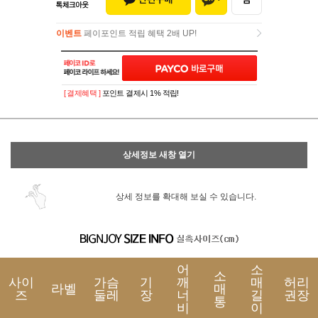
이벤트
페이포인트 적립 혜택 2배 UP!
이벤트
페이포인트 적립 혜택 2배 UP!
[ 결제혜택 ]
포인트 결제시 1% 적립!
상세정보 새창 열기
상세 정보를 확대해 보실 수 있습니다.
어
소
소
사이
가슴
기
깨
매
허리
라벨
매
즈
둘레
장
너
길
권장
통
비
이