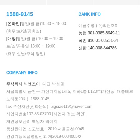
1588-9145
BANK INFO
[온라인]
평일(월-금)
10:30
~
18:00
예금주명 (주)빅앤조이
(휴무:토/일/공휴일)
농협 301-0385-8649-11
[매장]
평일(월-금)
10:30
~
19:00
국민 816-01-0351-564
토/일/공휴일
13:00
~
19:00
신한 140-008-844786
(휴무:설날/추석 당일)
COMPANY INFO
주식회사 빅앤조이
대표 박성권
서울특별시 금천구 가산디지털1로5, 지하1층 b120호(가산동, 대륭테크
노타운20차) 1588-9145
fax 수신차단(전화문의) bigsize119@naver.com
사업자번호107-86-03700
[사업자 정보 확인]
개인정보관리 책임자 박예지
통신판매업 신고번호 : 2019-서울금천-0045
건강기능식품영업신고 제2019-0084005호