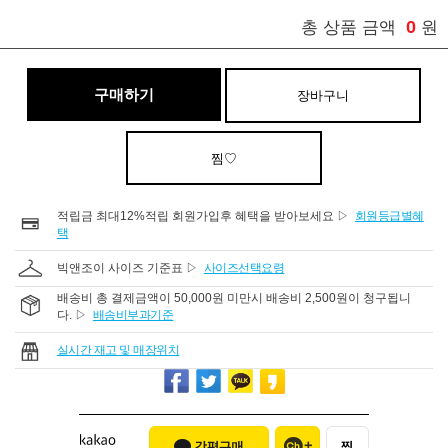
0
총 상품 금액
원
구매하기
장바구니
찜♡
적립금 최대12%적립 회원가입후 혜택을 받아보세요 ▷
회원등급별혜
택
빅앤조이 사이즈 기준표 ▷
사이즈선택요령
배송비 총 결제금액이 50,000원 미만시 배송비 2,500원이 청구됩니
다. ▷
배송비부과기준
실시간 재고 및 매장위치