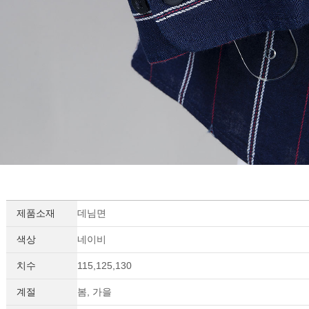
제품소재
데님면
세요!
색상
네이비
치수
115,125,130
계절
봄, 가을