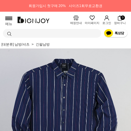
회원가입시 첫구매 20%
사이즈1회무료교환권
0
매장안내
마이페이지
로그인
장바구니
메뉴
[대분류] 남방/셔츠
긴팔남방