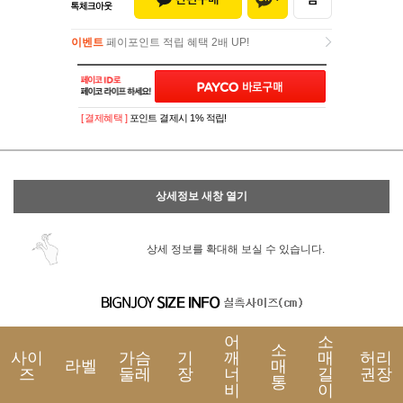
이벤트
페이포인트 적립 혜택 2배 UP!
이벤트
페이포인트 적립 혜택 2배 UP!
[ 결제혜택 ]
포인트 결제시 1% 적립!
상세정보 새창 열기
상세 정보를 확대해 보실 수 있습니다.
어
소
소
사이
가슴
기
깨
매
허리
라벨
매
즈
둘레
장
너
길
권장
통
비
이