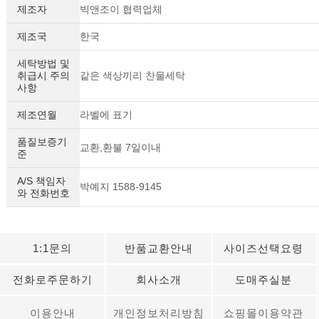
제조자
빅앤조이 협력업체
제조국
한국
세탁방법 및
취급시 주의
같은 색상끼리 찬물세탁
사항
제조연월
라벨에 표기
품질보증기
교환,환불 7일이내
준
A/S 책임자
박예지 1588-9145
와 전화번호
1:1문의
반품교환안내
사이즈선택요령
전화로주문하기
회사소개
도매주실분
이용안내
개인정보처리방침
쇼핑몰이용약관