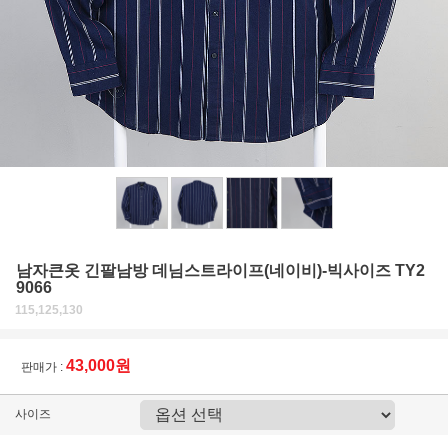
남자큰옷 긴팔남방 데님스트라이프(네이비)-빅사이즈 TY2
9066
115,125,130
43,000원
판매가 :
사이즈