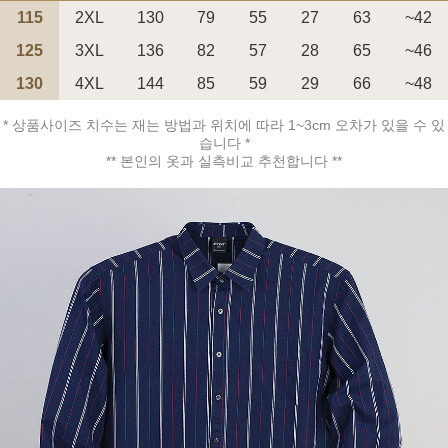
115
2XL
130
79
55
27
63
~42
125
3XL
136
82
57
28
65
~46
130
4XL
144
85
59
29
66
~48
* 상품사이즈 치수는 재는 방법과 위치에 따라 1~3cm 오차가 있을 수 있
페이코 ID로 페
PAYCO 바로구매
습니다 *
** 본인의 옷과 실측비교 추천합니다 **