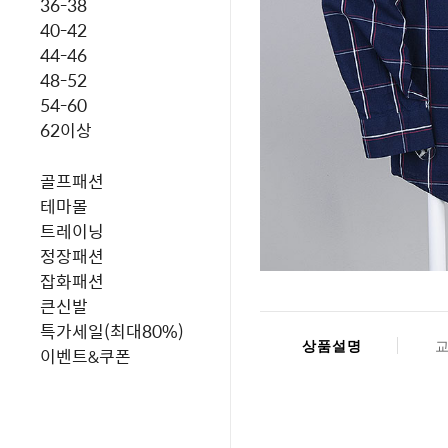
36-38
40-42
44-46
48-52
54-60
62이상
골프패션
테마몰
트레이닝
정장패션
잡화패션
큰신발
특가세일(최대80%)
상품설명
이벤트&쿠폰