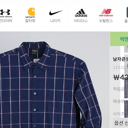
남자큰옷
115,125
￦43
적립금
배송비
사이즈