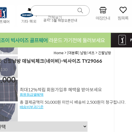
매장안내
찜목록
공지:
5월 매장오픈안내
>
>
Home
[대분류] 남방/셔츠
긴팔남방
 긴팔남방 데님빅체크(네이비)-빅사이즈 TY29066
,130
,000
최대12%적립 회원가입후 혜택을 받아보세요
회원등급별혜택
총 결제금액이 50,000원 미만시 배송비 2,500원이 청구됩니다.
배송비부과기준