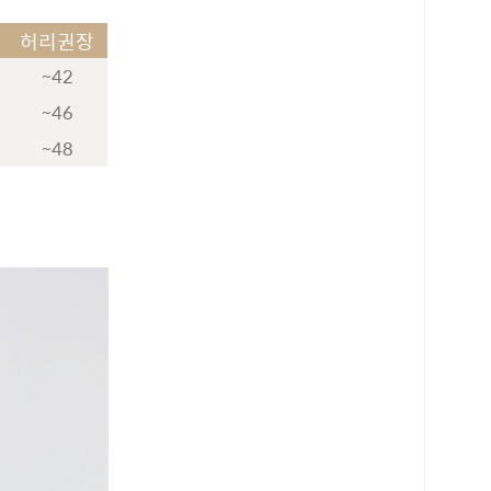
허리권장
~42
~46
~48
로 페이
PAYCO 바로구매