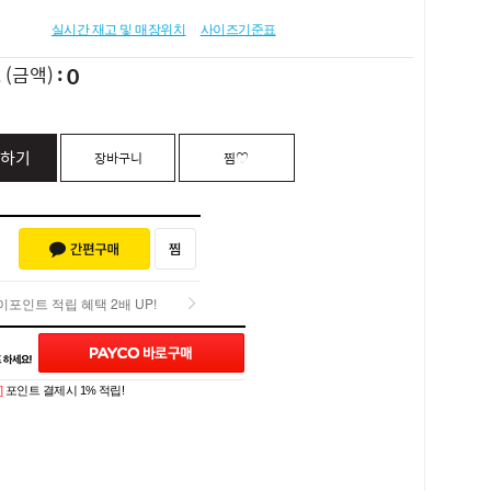
실시간 재고 및 매장위치
사이즈기준표
0
L
(금액)
하기
장바구니
찜♡
포인트 적립 혜택 2배 UP!
포인트 적립 혜택 2배 UP!
Q&A (0)
]
포인트 결제시 1% 적립!