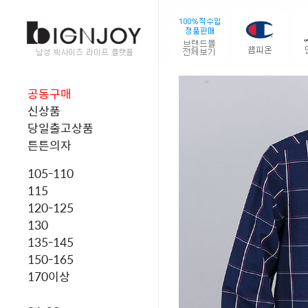
공동구매
신상품
당일출고상품
튼튼의자
105-110
115
120-125
130
135-145
150-165
170이상