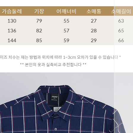
가슴둘레
기장
어깨너비
소매통
소매길이
130
79
55
27
63
136
82
57
28
65
144
85
59
29
66
이즈 치수는 재는 방법과 위치에 따라 1~3cm 오차가 있을 수 있습니다 *
** 본인의 옷과 실측비교 추천합니다 **
페이코 ID