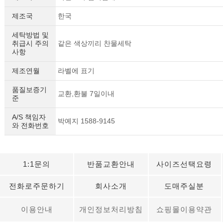
제조국
한국
세탁방법 및
취급시 주의
같은 색상끼리 찬물세탁
사항
제조연월
라벨에 표기
품질보증기
교환,환불 7일이내
준
A/S 책임자
박예지 1588-9145
와 전화번호
1:1문의
반품교환안내
사이즈선택요령
전화로주문하기
회사소개
도매주실분
이용안내
개인정보처리방침
쇼핑몰이용약관