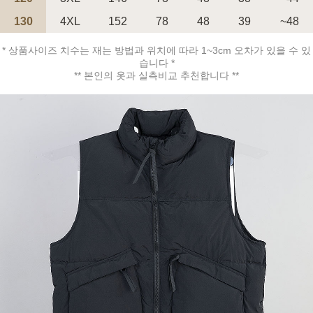
130
4XL
152
78
48
39
~48
* 상품사이즈 치수는 재는 방법과 위치에 따라 1~3cm 오차가 있을 수 있
습니다 *
** 본인의 옷과 실측비교 추천합니다 **
페이코 ID로 페
PAYCO 바로구매