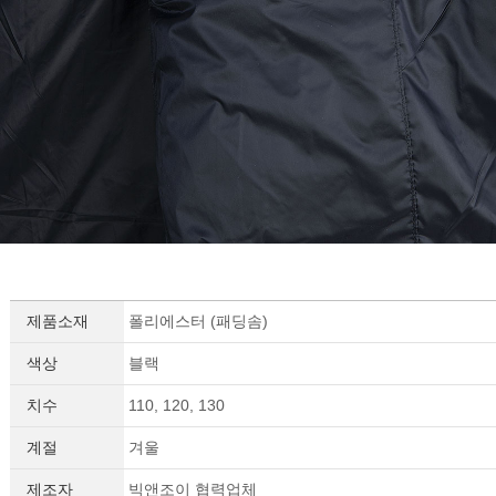
제품소재
폴리에스터 (패딩솜)
색상
블랙
치수
110, 120, 130
계절
겨울
제조자
빅앤조이 협력업체