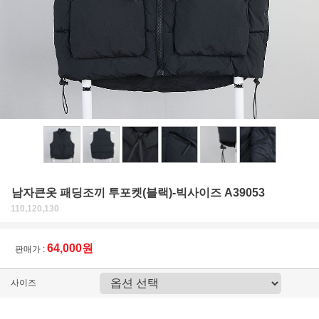
남자큰옷 패딩조끼 투포켓(블랙)-빅사이즈 A39053
110,120,130
64,000원
판매가 :
사이즈