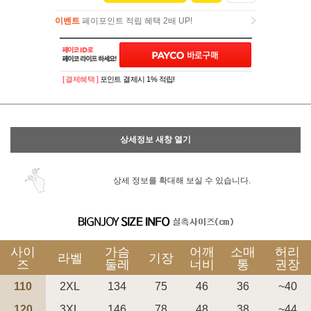
이벤트
페이포인트 적립 혜택 2배 UP!
이벤트
페이포인트 적립 혜택 2배 UP!
[ 결제혜택 ]
포인트 결제시 1% 적립!
상세정보 새창 열기
상세 정보를 확대해 보실 수 있습니다.
사이
가슴
어깨
소매
허리
라벨
기장
즈
둘레
너비
통
권장
110
2XL
134
75
46
36
~40
120
3XL
146
78
48
38
~44