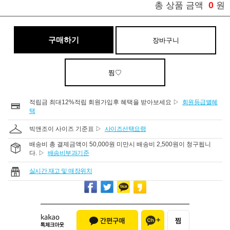
0
총 상품 금액
원
구매하기
장바구니
찜♡
적립금 최대12%적립 회원가입후 혜택을 받아보세요 ▷
회원등급별혜
택
빅앤조이 사이즈 기준표 ▷
사이즈선택요령
배송비 총 결제금액이 50,000원 미만시 배송비 2,500원이 청구됩니
다. ▷
배송비부과기준
실시간 재고 및 매장위치