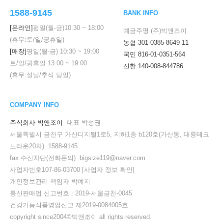
1588-9145
BANK INFO
[온라인]
평일(월-금)
10:30
~
18:00
예금주명 (주)빅앤조이
(휴무:토/일/공휴일)
농협 301-0385-8649-11
[매장]
평일(월-금)
10:30
~
19:00
국민 816-01-0351-564
토/일/공휴일
13:00
~
19:00
신한 140-008-844786
(휴무:설날/추석 당일)
COMPANY INFO
주식회사 빅앤조이
대표 박성권
서울특별시 금천구 가산디지털1로5, 지하1층 b120호(가산동, 대륭테크
노타운20차) 1588-9145
fax 수신차단(전화문의) bigsize119@naver.com
사업자번호107-86-03700
[사업자 정보 확인]
개인정보관리 책임자 박예지
통신판매업 신고번호 : 2019-서울금천-0045
건강기능식품영업신고 제2019-0084005호
copyright since2004©빅앤조이 all rights reserved.