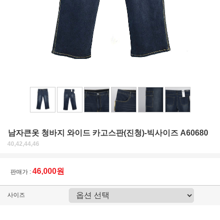
남자큰옷 청바지 와이드 카고스판(진청)-빅사이즈 A60680
40,42,44,46
46,000원
판매가 :
사이즈