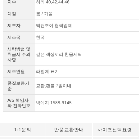
치수
허리 40,42,44,46
계절
봄 / 가을
제조자
빅앤조이 협력업체
제조국
한국
세탁방법 및
취급시 주의
같은 색상끼리 찬물세탁
사항
제조연월
라벨에 표기
품질보증기
교환,환불 7일이내
준
A/S 책임자
박예지 1588-9145
와 전화번호
1:1문의
반품교환안내
사이즈선택요령