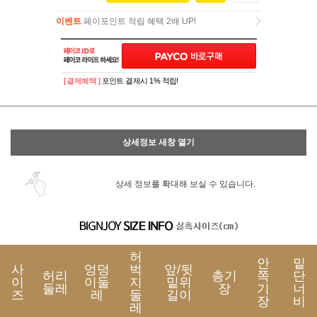
이벤트
페이포인트 적립 혜택 2배 UP!
이벤트
페이포인트 적립 혜택 2배 UP!
[ 결제혜택 ]
포인트 결제시 1% 적립!
상세정보 새창 열기
상세 정보를 확대해 보실 수 있습니다.
허
안
밑
사
엉덩
벅
앞/뒷
허리
총기
쪽
단
이
이둘
지
밑위
둘레
장
기
너
즈
레
둘
길이
장
비
레