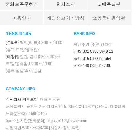
전화로주문하기
회사소개
도매주실분
이용안내
개인정보처리방침
쇼핑몰이용약관
1588-9145
BANK INFO
[온라인]
평일(월-금)
10:30
~
18:00
예금주명 (주)빅앤조이
(휴무:토/일/공휴일)
농협 301-0385-8649-11
[매장]
평일(월-금)
10:30
~
19:00
국민 816-01-0351-564
토/일/공휴일
13:00
~
19:00
신한 140-008-844786
(휴무:설날/추석 당일)
COMPANY INFO
주식회사 빅앤조이
대표 박성권
서울특별시 금천구 가산디지털1로5, 지하1층 b120호(가산동, 대륭테크
노타운20차) 1588-9145
fax 수신차단(전화문의) bigsize119@naver.com
사업자번호107-86-03700
[사업자 정보 확인]