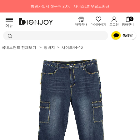
회원가입시 첫구매 20%
사이즈1회무료교환권
0
매장안내
마이페이지
로그인
장바구니
메뉴
국내브랜드 전체보기
청바지
사이즈44-46