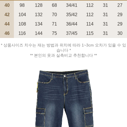
40
98
128
68
34/41
112
31
27
42
104
132
70
35/42
112
31
29
44
108
134
71
36/44
114
31
29
페이코 ID로 페
46
116
144
75
37/45
115
31
30
PAYCO 바로구매
* 상품사이즈 치수는 재는 방법과 위치에 따라 1~3cm 오차가 있을 수 있
습니다 *
** 본인의 옷과 실측비교 추천합니다 **