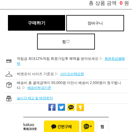
0
총 상품 금액
원
구매하기
장바구니
찜♡
적립금 최대12%적립 회원가입후 혜택을 받아보세요 ▷
회원등급별혜
택
빅앤조이 사이즈 기준표 ▷
사이즈선택요령
배송비 총 결제금액이 50,000원 미만시 배송비 2,500원이 청구됩니
다. ▷
배송비부과기준
실시간 재고 및 매장위치