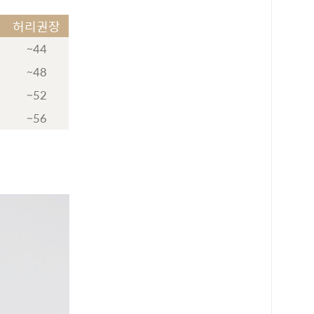
허리권장
~44
~48
~52
~56
로 페이
PAYCO 바로구매