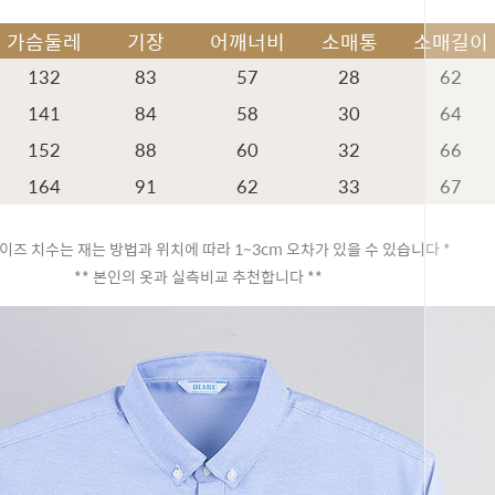
가슴둘레
기장
어깨너비
소매통
소매길이
132
83
57
28
62
141
84
58
30
64
152
88
60
32
66
164
91
62
33
67
이즈 치수는 재는 방법과 위치에 따라 1~3cm 오차가 있을 수 있습니다 *
** 본인의 옷과 실측비교 추천합니다 **
페이코 ID