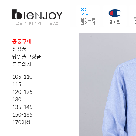
공동구매
신상품
당일출고상품
튼튼의자
105-110
115
120-125
130
135-145
150-165
170이상