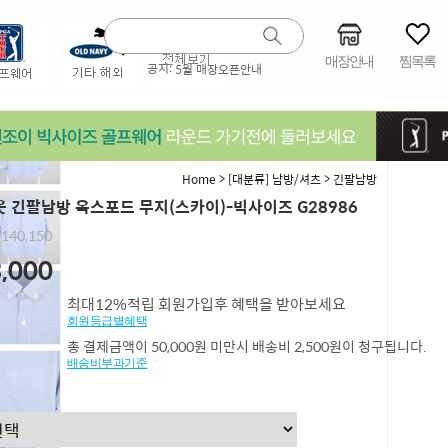
매장안내
찜목록
공지:
5월 매장오픈안내
>
>
Home
[대분류] 남방/셔츠
긴팔남방
 긴팔남방 옥스포드 무지(스카이)-빅사이즈 G28986
,140,150
,000
최대12%적립 회원가입후 혜택을 받아보세요
회원등급별혜택
총 결제금액이 50,000원 미만시 배송비 2,500원이 청구됩니다.
배송비부과기준