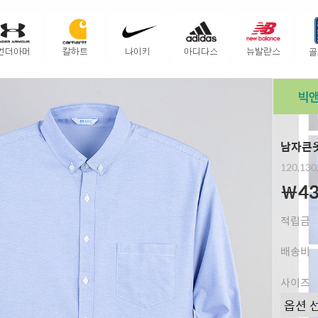
남자큰옷
120,130
￦43
적립금
배송비
사이즈