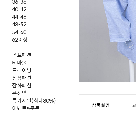
36-38
40-42
44-46
48-52
54-60
62이상
골프패션
테마몰
트레이닝
정장패션
잡화패션
큰신발
특가세일(최대80%)
상품설명
이벤트&쿠폰