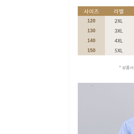
사이즈
라벨
2XL
120
3XL
130
4XL
140
5XL
150
* 상품사