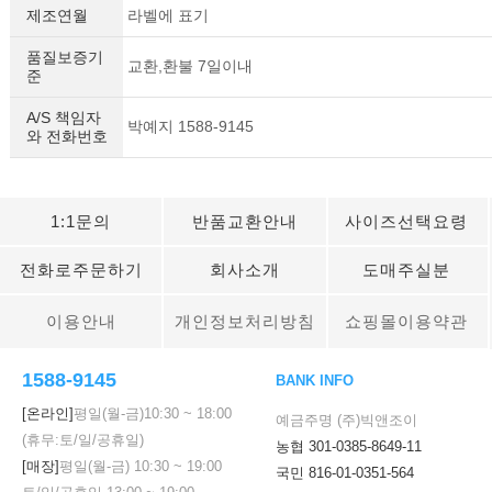
제조연월
라벨에 표기
품질보증기
교환,환불 7일이내
준
A/S 책임자
박예지 1588-9145
와 전화번호
1:1문의
반품교환안내
사이즈선택요령
전화로주문하기
회사소개
도매주실분
이용안내
개인정보처리방침
쇼핑몰이용약관
1588-9145
BANK INFO
[온라인]
평일(월-금)
10:30
~
18:00
예금주명 (주)빅앤조이
(휴무:토/일/공휴일)
농협 301-0385-8649-11
[매장]
평일(월-금)
10:30
~
19:00
국민 816-01-0351-564