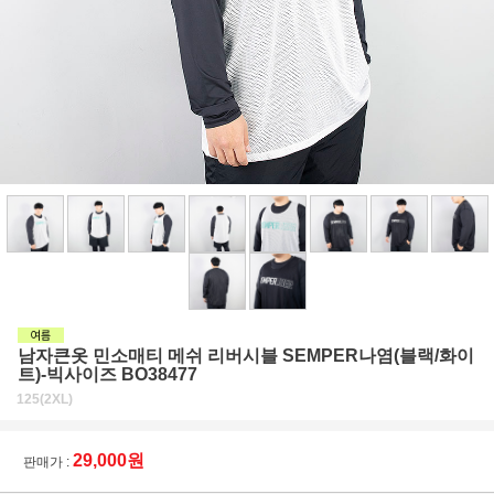
남자큰옷 민소매티 메쉬 리버시블 SEMPER나염(블랙/화이
트)-빅사이즈 BO38477
125(2XL)
29,000원
판매가 :