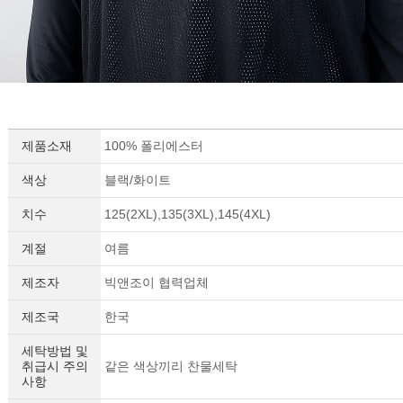
제품소재
100% 폴리에스터
색상
블랙/화이트
치수
125(2XL),135(3XL),145(4XL)
계절
여름
제조자
빅앤조이 협력업체
제조국
한국
세탁방법 및
취급시 주의
같은 색상끼리 찬물세탁
사항