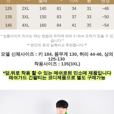
즈
둘레
너비
통
권장
125
2XL
140
81
34
31
~46
135
3XL
150
83
37
33
~50
145
4XL
160
84
41
35
~54
* 상품사이즈 치수는 재는 방법과 위치에 따라 1~3cm 오차가 있을 수 있
습니다 *
** 본인의 옷과 실측비교 추천합니다 **
페이코 ID로 페
PAYCO 바로구매
모델 신체사이즈 : 키 184, 몸무게 130, 허리 44-46, 상의
125-130
착용사이즈 : 135(3XL)
*앞,뒤로 착용 할 수 있는 메쉬로된 민소매 제품입니다
래쉬가드 긴팔티는 코디제품으로 별도 구매가능