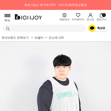
회원가입시 첫구매 20%
사이즈1회무료교환권
0
매장안내
마이페이지
로그인
장바구니
메뉴
국내브랜드 전체보기
반팔티
민소매 120