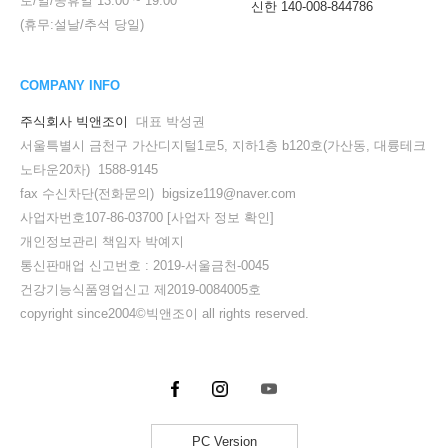
토/일/공휴일
13:00
~
19:00
신한 140-008-844786
(휴무:설날/추석 당일)
COMPANY INFO
주식회사 빅앤조이
대표 박성권
서울특별시 금천구 가산디지털1로5, 지하1층 b120호(가산동, 대륭테크
노타운20차) 1588-9145
fax 수신차단(전화문의) bigsize119@naver.com
사업자번호107-86-03700
[사업자 정보 확인]
개인정보관리 책임자 박예지
통신판매업 신고번호 : 2019-서울금천-0045
건강기능식품영업신고 제2019-0084005호
copyright since2004©빅앤조이 all rights reserved.
PC Version