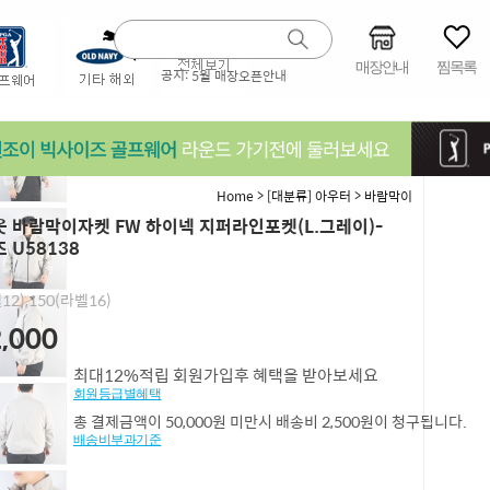
매장안내
찜목록
공지:
5월 매장오픈안내
>
>
Home
[대분류] 아우터
바람막이
 바람막이자켓 FW 하이넥 지퍼라인포켓(L.그레이)-
 U58138
12),150(라벨16)
,000
최대12%적립 회원가입후 혜택을 받아보세요
회원등급별혜택
총 결제금액이 50,000원 미만시 배송비 2,500원이 청구됩니다.
배송비부과기준