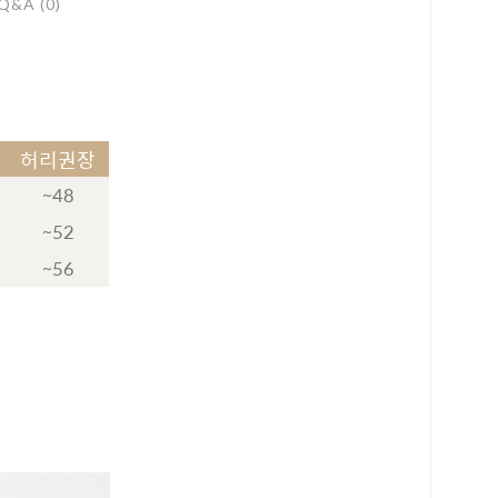
Q&A (0)
허리권장
~48
~52
~56