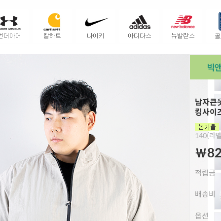
남자큰옷
킹사이즈
140(라벨
￦82
적립금
배송비
옵션