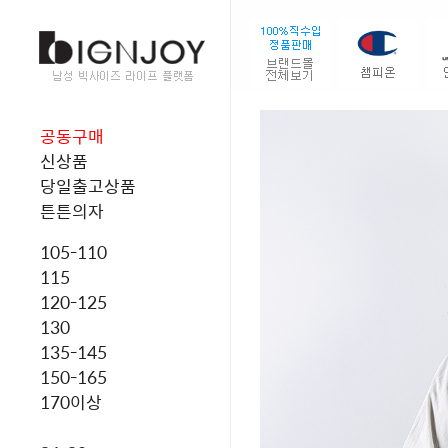
공동구매
신상품
당일출고상품
튼튼의자
105-110
115
120-125
130
135-145
150-165
170이상