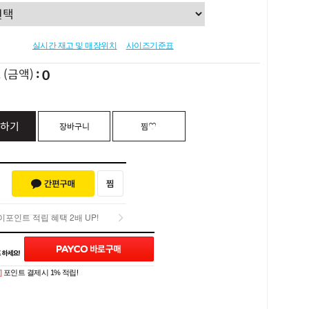
실시간 재고 및 매장위치
사이즈기준표
0
L
(금액)
하기
장바구니
찜♡
포인트 적립 혜택 2배 UP!
Q&A (0)
포인트 적립 혜택 2배 UP!
]
포인트 결제시 1% 적립!