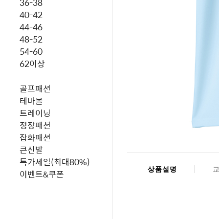
36-38
40-42
44-46
48-52
54-60
62이상
골프패션
테마몰
트레이닝
정장패션
잡화패션
큰신발
특가세일(최대80%)
상품설명
이벤트&쿠폰