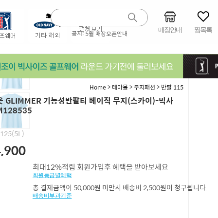
매장안내
찜목록
공지:
5월 매장오픈안내
>
>
>
Home
테마몰
무지패션
반팔 115
 GLIMMER 기능성반팔티 베이직 무지(스카이)-빅사
M128535
,125(5L)
,900
최대12%적립 회원가입후 혜택을 받아보세요
회원등급별혜택
총 결제금액이 50,000원 미만시 배송비 2,500원이 청구됩니다.
배송비부과기준