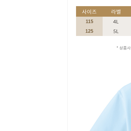
사이즈
라벨
4L
115
5L
125
* 상품사