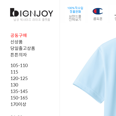
공동구매
신상품
당일출고상품
튼튼의자
105-110
115
120-125
130
135-145
150-165
170이상