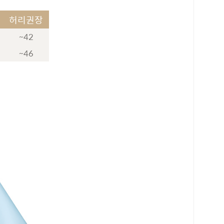
허리권장
~42
~46
로 페이
PAYCO 바로구매