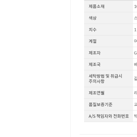
제품소재
1
색상
치수
1
계절
제조자
G
제조국
세탁방법 및 취급시
같
주의사항
제조연월
라
품질보증기준
교
A/S 책임자와 전화번호
박