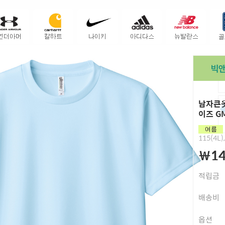
남자큰옷
이즈 G
115(4L)
￦14
적립금
배송비
옵션