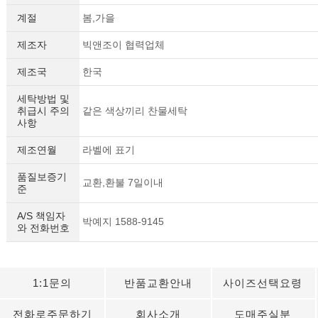
계절
봄,가을
제조자
빅앤조이 협력업체
제조국
한국
세탁방법 및
취급시 주의
같은 색상끼리 찬물세탁
사항
제조연월
라벨에 표기
품질보증기
교환,환불 7일이내
준
A/S 책임자
박예지 1588-9145
와 전화번호
1:1문의
반품교환안내
사이즈선택요령
전화로주문하기
회사소개
도매주실분