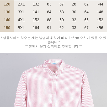
120
2XL
132
83
57
28
62
~44
130
3XL
141
84
58
30
64
~48
140
4XL
152
88
60
32
66
~52
150
5XL
164
91
62
33
67
~56
페이코 ID로 페
PAYCO 바로구매
* 상품사이즈 치수는 재는 방법과 위치에 따라 1~3cm 오차가 있을 수 있
습니다 *
** 본인의 옷과 실측비교 추천합니다 **