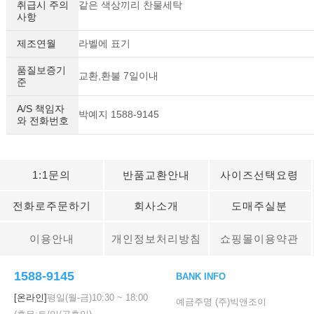
취급시 주의
같은 색상끼리 찬물세탁
사항
제조연월
라벨에 표기
품질보증기
교환,환불 7일이내
준
A/S 책임자
박예지 1588-9145
와 전화번호
1:1문의
반품교환안내
사이즈선택요령
전화로주문하기
회사소개
도매주실분
이용안내
개인정보처리방침
쇼핑몰이용약관
1588-9145
BANK INFO
[온라인]
평일(월-금)
10:30
~
18:00
예금주명 (주)빅앤조이