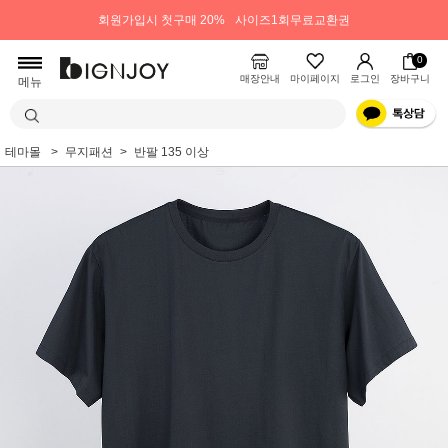
회원가입시 첫구매 20%
사이즈1회무료교환권
0
매장안내
마이페이지
로그인
장바구니
메뉴
테마몰
무지패션
반팔 135 이상