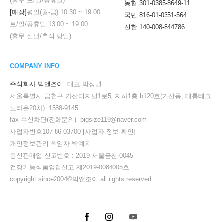
(휴무:토/일/공휴일)
농협 301-0385-8649-11
[매장]
평일(월-금)
10:30
~
19:00
국민 816-01-0351-564
토/일/공휴일
13:00
~
19:00
신한 140-008-844786
(휴무:설날/추석 당일)
COMPANY INFO
주식회사 빅앤조이
대표 박성권
서울특별시 금천구 가산디지털1로5, 지하1층 b120호(가산동, 대륭테크
노타운20차) 1588-9145
fax 수신차단(전화문의) bigsize119@naver.com
사업자번호107-86-03700
[사업자 정보 확인]
개인정보관리 책임자 박예지
통신판매업 신고번호 : 2019-서울금천-0045
건강기능식품영업신고 제2019-0084005호
copyright since2004©빅앤조이 all rights reserved.