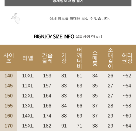
상세정보 새창 열기
상세 정보를 확대해 보실 수 있습니다.
어
소
소
사이
가슴
기
깨
매
허리
라벨
매
즈
둘레
장
너
길
권장
통
비
이
140
10XL
153
81
61
34
26
~52
145
11XL
157
83
63
35
27
~54
150
12XL
164
83
63
35
27
~56
155
13XL
166
84
66
37
28
~58
160
14XL
174
88
69
37
29
~60
170
15XL
182
91
71
38
29
~64