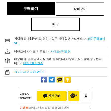
구매하기
장바구니
찜♡
적립금 최대12%적립 회원가입후 혜택을 받아보세요 ▷
회원등급별혜
택
빅앤조이 사이즈 기준표 ▷
사이즈선택요령
배송비 총 결제금액이 50,000원 미만시 배송비 2,500원이 청구됩니
다. ▷
배송비부과기준
실시간 재고 및 매장위치
이벤트
페이포인트 적립 혜택 2배 UP!