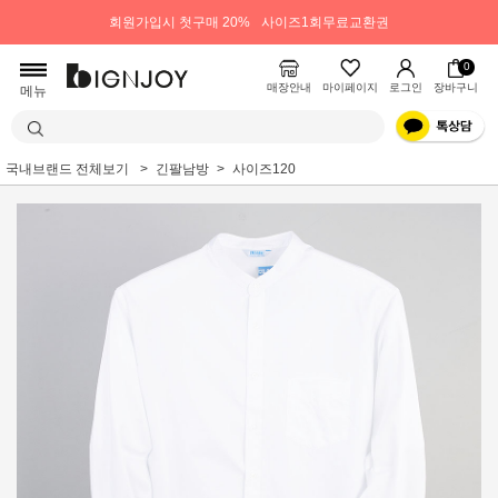
회원가입시 첫구매 20%
사이즈1회무료교환권
0
매장안내
마이페이지
로그인
장바구니
메뉴
국내브랜드 전체보기
긴팔남방
사이즈120