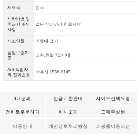
제조국
한국
세탁방법 및
취급시 주의
같은 색상끼리 찬물세탁
사항
제조연월
라벨에 표기
품질보증기
교환,환불 7일이내
준
A/S 책임자
박예지 1588-9145
와 전화번호
1:1문의
반품교환안내
사이즈선택요령
전화로주문하기
회사소개
도매주실분
이용안내
개인정보처리방침
쇼핑몰이용약관