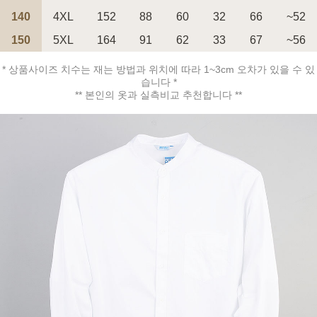
140
4XL
152
88
60
32
66
~52
150
5XL
164
91
62
33
67
~56
페이코 ID로 페
PAYCO 바로구매
* 상품사이즈 치수는 재는 방법과 위치에 따라 1~3cm 오차가 있을 수 있
습니다 *
** 본인의 옷과 실측비교 추천합니다 **