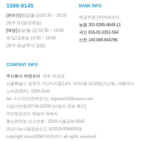
1588-9145
BANK INFO
[온라인]
평일(월-금)
10:30
~
18:00
예금주명 (주)빅앤조이
(휴무:토/일/공휴일)
농협 301-0385-8649-11
[매장]
평일(월-금)
10:30
~
19:00
국민 816-01-0351-564
토/일/공휴일
13:00
~
19:00
신한 140-008-844786
(휴무:설날/추석 당일)
COMPANY INFO
주식회사 빅앤조이
대표 박성권
서울특별시 금천구 가산디지털1로5, 지하1층 b120호(가산동, 대륭테크
노타운20차) 1588-9145
fax 수신차단(전화문의) bigsize119@naver.com
사업자번호107-86-03700
[사업자 정보 확인]
개인정보관리 책임자 박예지
통신판매업 신고번호 : 2019-서울금천-0045
건강기능식품영업신고 제2019-0084005호
copyright since2004©빅앤조이 all rights reserved.