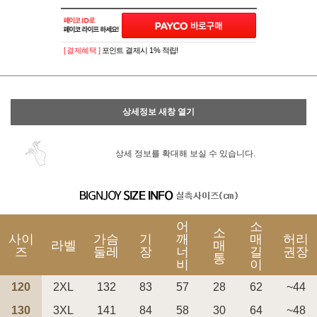
이벤트
페이포인트 적립 혜택 2배 UP!
[ 결제혜택 ]
포인트 결제시 1% 적립!
상세정보 새창 열기
상세 정보를 확대해 보실 수 있습니다.
어
소
소
사이
가슴
기
깨
매
허리
라벨
매
즈
둘레
장
너
길
권장
통
비
이
120
2XL
132
83
57
28
62
~44
130
3XL
141
84
58
30
64
~48