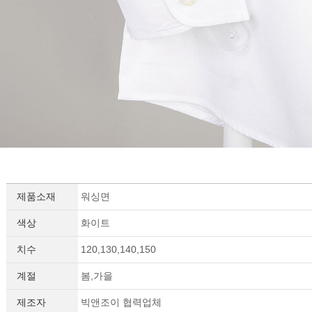
세요!
제품소재
워싱면
색상
화이트
치수
120,130,140,150
계절
봄,가을
제조자
빅앤조이 협력업체