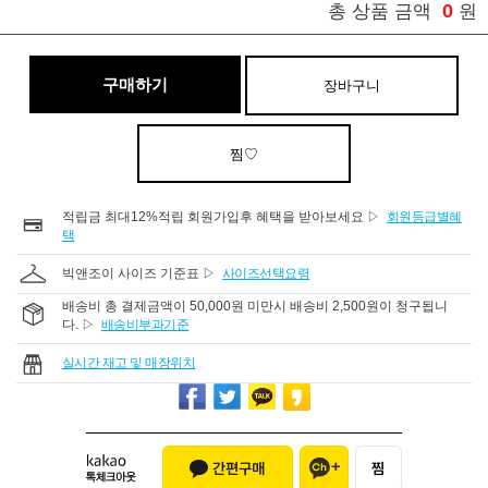
0
총 상품 금액
원
구매하기
장바구니
찜♡
적립금 최대12%적립 회원가입후 혜택을 받아보세요 ▷
회원등급별혜
택
빅앤조이 사이즈 기준표 ▷
사이즈선택요령
배송비 총 결제금액이 50,000원 미만시 배송비 2,500원이 청구됩니
다. ▷
배송비부과기준
실시간 재고 및 매장위치