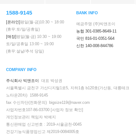
1588-9145
BANK INFO
[온라인]
평일(월-금)
10:30
~
18:00
예금주명 (주)빅앤조이
(휴무:토/일/공휴일)
농협 301-0385-8649-11
[매장]
평일(월-금)
10:30
~
19:00
국민 816-01-0351-564
토/일/공휴일
13:00
~
19:00
신한 140-008-844786
(휴무:설날/추석 당일)
COMPANY INFO
주식회사 빅앤조이
대표 박성권
서울특별시 금천구 가산디지털1로5, 지하1층 b120호(가산동, 대륭테크
노타운20차) 1588-9145
fax 수신차단(전화문의) bigsize119@naver.com
사업자번호107-86-03700
[사업자 정보 확인]
개인정보관리 책임자 박예지
통신판매업 신고번호 : 2019-서울금천-0045
건강기능식품영업신고 제2019-0084005호