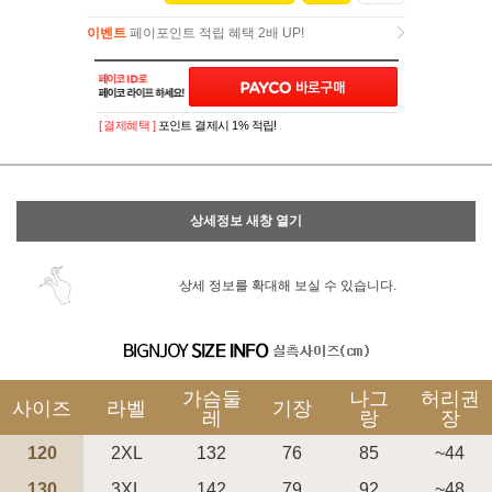
이벤트
페이포인트 적립 혜택 2배 UP!
이벤트
페이포인트 적립 혜택 2배 UP!
[ 결제혜택 ]
포인트 결제시 1% 적립!
상세정보 새창 열기
상세 정보를 확대해 보실 수 있습니다.
가슴둘
나그
허리권
사이즈
라벨
기장
레
랑
장
120
2XL
132
76
85
~44
130
3XL
142
79
92
~48