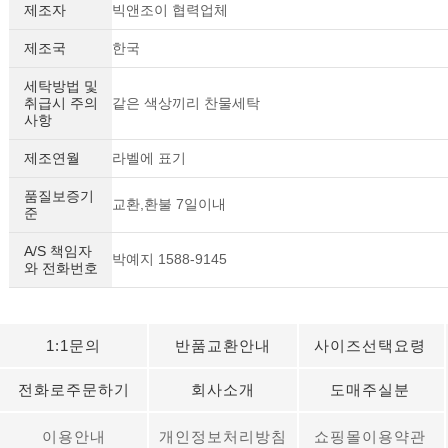
제조자
빅앤조이 협력업체
제조국
한국
세탁방법 및
취급시 주의
같은 색상끼리 찬물세탁
사항
제조연월
라벨에 표기
품질보증기
교환,환불 7일이내
준
A/S 책임자
박예지 1588-9145
와 전화번호
1:1문의
반품교환안내
사이즈선택요령
전화로주문하기
회사소개
도매주실분
이용안내
개인정보처리방침
쇼핑몰이용약관