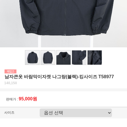
남자큰옷 바람막이자켓 나그랑(블랙)-킹사이즈 T58977
140,150
95,000원
판매가 :
사이즈