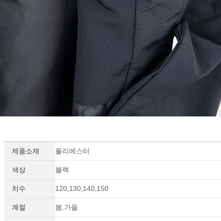
제품소재
폴리에스터
색상
블랙
치수
120,130,140,150
계절
봄,가을