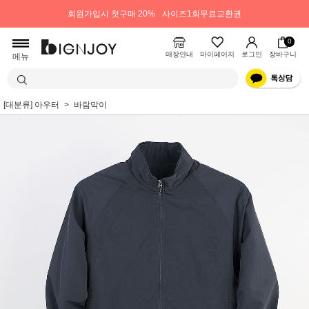
회원가입시 첫구매 20%
사이즈1회무료교환권
0
매장안내
마이페이지
로그인
장바구니
메뉴
[대분류] 아우터
바람막이