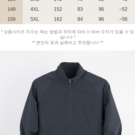
140
4XL
152
83
96
~52
150
5XL
162
84
96
~56
* 상품사이즈 치수는 재는 방법과 위치에 따라 1~3cm 오차가 있을 수 있
페이코 ID로 페
습니다 *
PAYCO 바로구매
** 본인의 옷과 실측비교 추천합니다 **