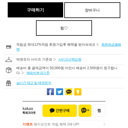
구매하기
장바구니
찜♡
적립금 최대12%적립 회원가입후 혜택을 받아보세요 ▷
회원등급별혜
택
빅앤조이 사이즈 기준표 ▷
사이즈선택요령
배송비 총 결제금액이 50,000원 미만시 배송비 2,500원이 청구됩니
다. ▷
배송비부과기준
실시간 재고 및 매장위치
이벤트
페이포인트 적립 혜택 2배 UP!