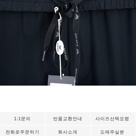
1:1문의
반품교환안내
사이즈선택요령
전화로주문하기
회사소개
도매주실분