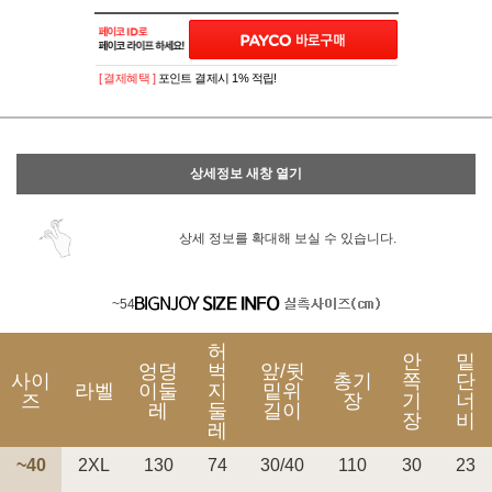
이벤트
페이포인트 적립 혜택 2배 UP!
[ 결제혜택 ]
포인트 결제시 1% 적립!
상세정보 새창 열기
상세 정보를 확대해 보실 수 있습니다.
~54
허
안
밑
엉덩
벅
앞/뒷
사이
총기
쪽
단
라벨
이둘
지
밑위
즈
장
기
너
레
둘
길이
장
비
레
~40
2XL
130
74
30/40
110
30
23