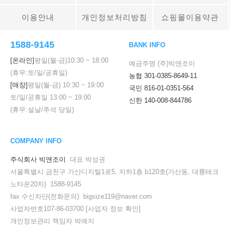
이용안내
개인정보처리방침
쇼핑몰이용약관
1588-9145
BANK INFO
[온라인]
평일(월-금)
10:30
~
18:00
예금주명 (주)빅앤조이
(휴무:토/일/공휴일)
농협 301-0385-8649-11
[매장]
평일(월-금)
10:30
~
19:00
국민 816-01-0351-564
토/일/공휴일
13:00
~
19:00
신한 140-008-844786
(휴무:설날/추석 당일)
COMPANY INFO
주식회사 빅앤조이
대표 박성권
서울특별시 금천구 가산디지털1로5, 지하1층 b120호(가산동, 대륭테크
노타운20차) 1588-9145
fax 수신차단(전화문의) bigsize119@naver.com
사업자번호107-86-03700
[사업자 정보 확인]
개인정보관리 책임자 박예지