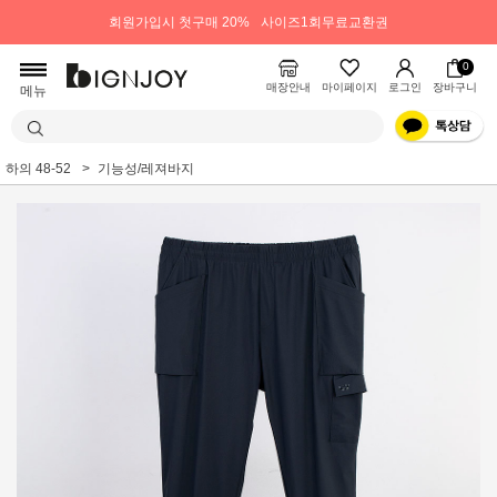
회원가입시 첫구매 20%
사이즈1회무료교환권
0
매장안내
마이페이지
로그인
장바구니
메뉴
하의 48-52
기능성/레져바지