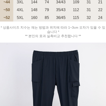
~44
3XL
144
74
34/43
109
31
21
~50
4XL
148
79
35/43
112
31
22
페이코 ID로 페
~52
5XL
160
85
36/45
115
32
24
PAYCO 바로구매
* 상품사이즈 치수는 재는 방법과 위치에 따라 1~3cm 오차가 있을 수 있
습니다 *
** 본인의 옷과 실측비교 추천합니다 **