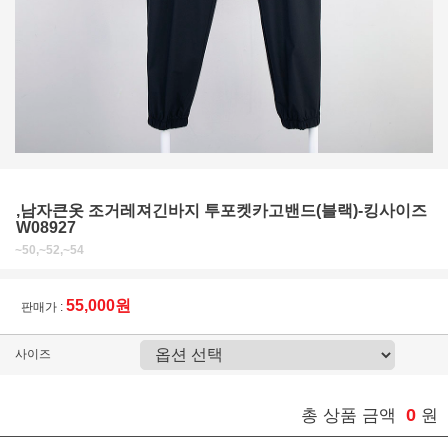
,남자큰옷 조거레져긴바지 투포켓카고밴드(블랙)-킹사이즈
W08927
~50,~52,~54
55,000원
판매가 :
사이즈
0
총 상품 금액
원