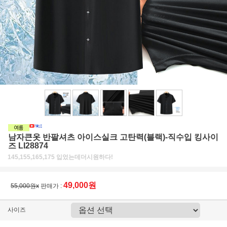
남자큰옷 반팔셔츠 아이스실크 고탄력(블랙)-직수입 킹사이
즈 LI28874
145,155,165,175 입었는데더시원하다!
49,000원
55,000원x
판매가 :
사이즈