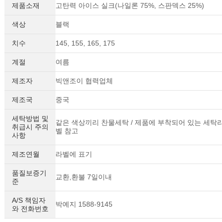
제품소재
고탄력 아이스 실크(나일론 75%, 스판덱스 25%)
색상
블랙
치수
145, 155, 165, 175
계절
여름
제조자
빅앤조이 협력업체
제조국
중국
세탁방법 및
같은 색상끼리 찬물세탁 / 제품에 부착되어 있는 세탁
취급시 주의
벨 참고
사항
제조연월
라벨에 표기
품질보증기
교환,환불 7일이내
준
A/S 책임자
박예지 1588-9145
와 전화번호