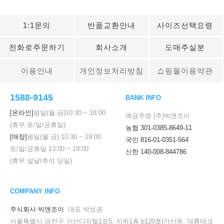
1:1문의
반품교환안내
사이즈선택요령
전화로주문하기
회사소개
도매주실분
이용안내
개인정보처리방침
쇼핑몰이용약관
1588-9145
BANK INFO
[온라인]
평일(월-금)
10:30
~
18:00
예금주명 (주)빅앤조이
(휴무:토/일/공휴일)
농협 301-0385-8649-11
[매장]
평일(월-금)
10:30
~
19:00
국민 816-01-0351-564
토/일/공휴일
13:00
~
19:00
신한 140-008-844786
(휴무:설날/추석 당일)
COMPANY INFO
주식회사 빅앤조이
대표 박성권
서울특별시 금천구 가산디지털1로5, 지하1층 b120호(가산동, 대륭테크