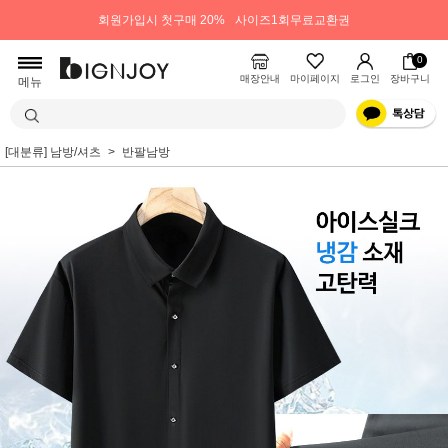
회원가입시 첫구매 20%
사이즈1회무료교환권
0
매장안내
마이페이지
로그인
장바구니
메뉴
[대분류] 남방/셔츠
반팔남방