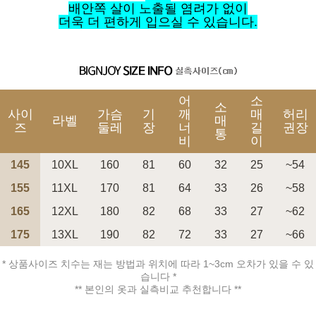
배안쪽 살이 노출될 염려가 없이
더욱 더 편하게 입으실 수 있습니다.
어
소
소
사이
가슴
기
깨
매
허리
라벨
매
즈
둘레
장
너
길
권장
통
비
이
145
10XL
160
81
60
32
25
~54
155
11XL
170
81
64
33
26
~58
165
12XL
180
82
68
33
27
~62
175
13XL
190
82
72
33
27
~66
* 상품사이즈 치수는 재는 방법과 위치에 따라 1~3cm 오차가 있을 수 있
습니다 *
** 본인의 옷과 실측비교 추천합니다 **