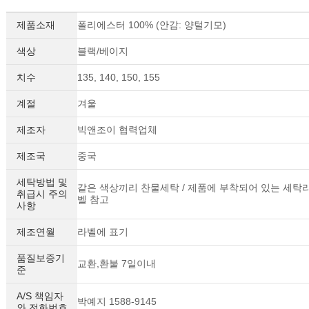
제품소재
폴리에스터 100% (안감: 양털기모)
색상
블랙/베이지
치수
135, 140, 150, 155
계절
겨울
제조자
빅앤조이 협력업체
제조국
중국
세탁방법 및
같은 색상끼리 찬물세탁 / 제품에 부착되어 있는 세탁
취급시 주의
벨 참고
사항
제조연월
라벨에 표기
품질보증기
교환,환불 7일이내
준
A/S 책임자
박예지 1588-9145
와 전화번호