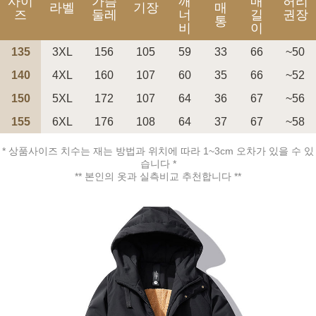
사이
가슴
깨
매
허리
라벨
기장
매
즈
둘레
너
길
권장
통
비
이
135
3XL
156
105
59
33
66
~50
140
4XL
160
107
60
35
66
~52
150
5XL
172
107
64
36
67
~56
155
6XL
176
108
64
37
67
~58
페이코 ID로 페
PAYCO 바로구매
* 상품사이즈 치수는 재는 방법과 위치에 따라 1~3cm 오차가 있을 수 있
습니다 *
** 본인의 옷과 실측비교 추천합니다 **