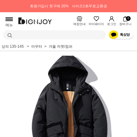
회원가입시 첫구매 20%
사이즈1회무료교환권
0
매장안내
마이페이지
로그인
장바구니
메뉴
상의 135-145
아우터
겨울 자켓/점퍼