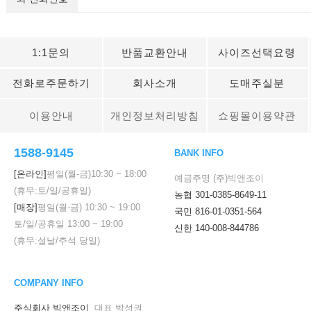
1:1문의
반품교환안내
사이즈선택요령
전화로주문하기
회사소개
도매주실분
이용안내
개인정보처리방침
쇼핑몰이용약관
1588-9145
BANK INFO
[온라인]
평일(월-금)
10:30
~
18:00
예금주명 (주)빅앤조이
(휴무:토/일/공휴일)
농협 301-0385-8649-11
[매장]
평일(월-금)
10:30
~
19:00
국민 816-01-0351-564
토/일/공휴일
13:00
~
19:00
신한 140-008-844786
(휴무:설날/추석 당일)
COMPANY INFO
주식회사 빅앤조이
대표 박성권