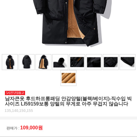
남자큰옷 후드하프롱패딩 안감양털(블랙/베이지)-직수입 빅
사이즈 LI59159보통 양털의 무게로 아주 무겁지 않습니다
135,140,150,155
109,000원
판매가 :