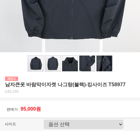
남자큰옷 바람막이자켓 나그랑(블랙)-킹사이즈 T58977
140,150
95,000원
판매가 :
사이즈