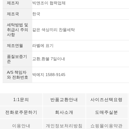
제조자
빅앤조이 협력업체
제조국
한국
세탁방법 및
취급시 주의
같은 색상끼리 찬물세탁
사항
제조연월
라벨에 표기
품질보증기
교환,환불 7일이내
준
A/S 책임자
박예지 1588-9145
와 전화번호
1:1문의
반품교환안내
사이즈선택요령
전화로주문하기
회사소개
도매주실분
이용안내
개인정보처리방침
쇼핑몰이용약관