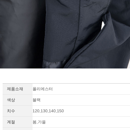
제품소재
폴리에스터
색상
블랙
치수
120,130,140,150
계절
봄,가을