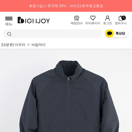
회원가입시 첫구매 20%
사이즈1회무료교환권
0
매장안내
마이페이지
로그인
장바구니
메뉴
[대분류] 아우터
바람막이