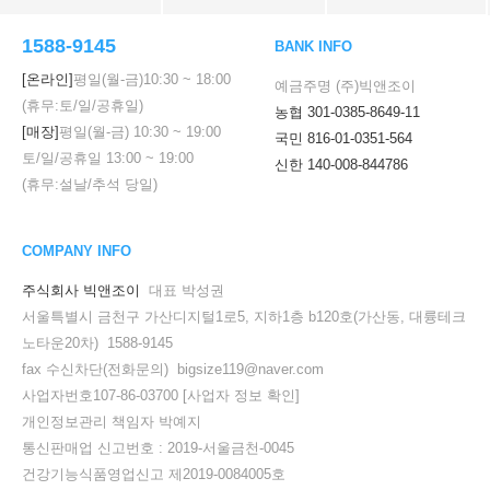
1588-9145
BANK INFO
[온라인]
평일(월-금)
10:30
~
18:00
예금주명 (주)빅앤조이
(휴무:토/일/공휴일)
농협 301-0385-8649-11
[매장]
평일(월-금)
10:30
~
19:00
국민 816-01-0351-564
토/일/공휴일
13:00
~
19:00
신한 140-008-844786
(휴무:설날/추석 당일)
COMPANY INFO
주식회사 빅앤조이
대표 박성권
서울특별시 금천구 가산디지털1로5, 지하1층 b120호(가산동, 대륭테크
노타운20차) 1588-9145
fax 수신차단(전화문의) bigsize119@naver.com
사업자번호107-86-03700
[사업자 정보 확인]
개인정보관리 책임자 박예지
통신판매업 신고번호 : 2019-서울금천-0045
건강기능식품영업신고 제2019-0084005호