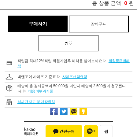
0
총 상품 금액
원
구매하기
장바구니
찜♡
적립금 최대12%적립 회원가입후 혜택을 받아보세요 ▷
회원등급별혜
택
빅앤조이 사이즈 기준표 ▷
사이즈선택요령
배송비 총 결제금액이 50,000원 미만시 배송비 2,500원이 청구됩니
다. ▷
배송비부과기준
실시간 재고 및 매장위치