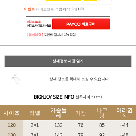
이벤트
페이포인트 적립 혜택 2배 UP!
이벤트
페이포인트 적립 혜택 2배 UP!
[ 결제혜택 ]
포인트 결제시 1% 적립!
상세정보 새창 열기
상세 정보를 확대해 보실 수 있습니다.
가슴둘
나그
허리권
사이즈
라벨
기장
레
랑
장
120
2XL
132
76
85
~44
130
3XL
142
79
92
~48