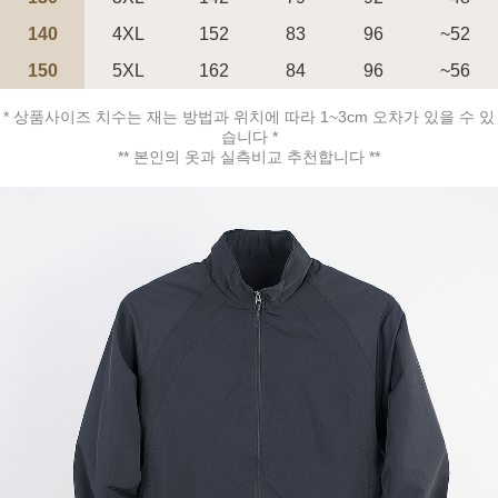
140
4XL
152
83
96
~52
150
5XL
162
84
96
~56
* 상품사이즈 치수는 재는 방법과 위치에 따라 1~3cm 오차가 있을 수 있
페이코 ID로 페
습니다 *
PAYCO 바로구매
** 본인의 옷과 실측비교 추천합니다 **