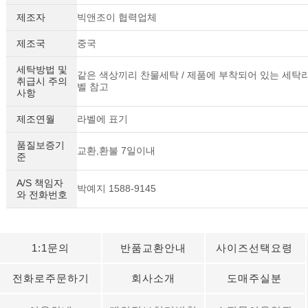
제조자
빅앤조이 협력업체
제조국
중국
세탁방법 및
같은 색상끼리 찬물세탁 / 제품에 부착되어 있는 세탁
취급시 주의
벨 참고
사항
제조연월
라벨에 표기
품질보증기
교환,환불 7일이내
준
A/S 책임자
박예지 1588-9145
와 전화번호
1:1문의
반품교환안내
사이즈선택요령
전화로주문하기
회사소개
도매주실분