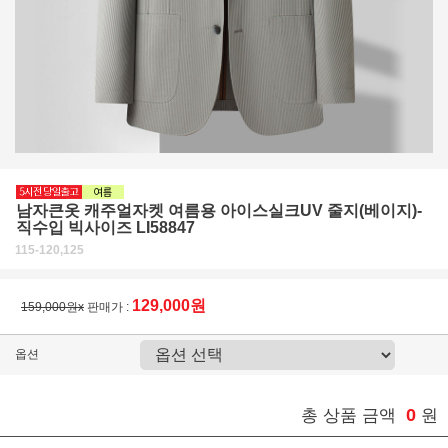
남자큰옷 캐주얼자켓 여름용 아이스실크UV 줄지(베이지)-
직수입 빅사이즈 LI58847
115-120,125
129,000원
159,000원x
판매가 :
옵션
0
총 상품 금액
원