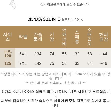
상세 정보를 확대해 보실 수 있습니다.
어
소
소
사이
가슴
기
깨
매
허리
라벨
매
즈
둘레
장
너
길
권장
통
비
이
115-
6XL
134
74
55
32
63
~44
120
125
7XL
142
75
56
33
64
~46
* 상품사이즈 치수는 재는 방법과 위치에 따라 1~3cm 오차가 있을 수 있
습니다 *
** 본인의 옷과 실측비교 추천합니다 **
원단의 소재가
아이스 실크
로 특수 가공하여 매우
시원
하고
부드럽
습니
다.
피부에 접촉하면 시원한 촉감으로 여름에
캐주얼 자켓
으로 입기에 좋습
니다.