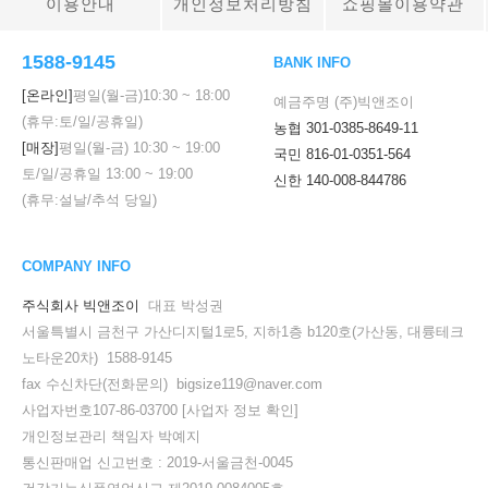
이용안내
개인정보처리방침
쇼핑몰이용약관
1588-9145
BANK INFO
[온라인]
평일(월-금)
10:30
~
18:00
예금주명 (주)빅앤조이
(휴무:토/일/공휴일)
농협 301-0385-8649-11
[매장]
평일(월-금)
10:30
~
19:00
국민 816-01-0351-564
토/일/공휴일
13:00
~
19:00
신한 140-008-844786
(휴무:설날/추석 당일)
COMPANY INFO
주식회사 빅앤조이
대표 박성권
서울특별시 금천구 가산디지털1로5, 지하1층 b120호(가산동, 대륭테크
노타운20차) 1588-9145
fax 수신차단(전화문의) bigsize119@naver.com
사업자번호107-86-03700
[사업자 정보 확인]
개인정보관리 책임자 박예지
통신판매업 신고번호 : 2019-서울금천-0045