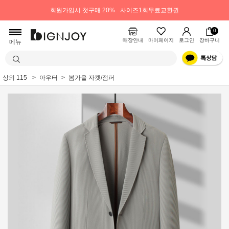
회원가입시 첫구매 20%
사이즈1회무료교환권
0
매장안내
마이페이지
로그인
장바구니
메뉴
상의 115
아우터
봄가을 자켓/점퍼