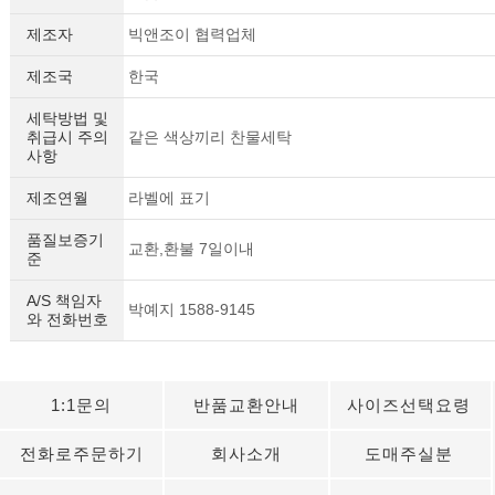
제조자
빅앤조이 협력업체
제조국
한국
세탁방법 및
취급시 주의
같은 색상끼리 찬물세탁
사항
제조연월
라벨에 표기
품질보증기
교환,환불 7일이내
준
A/S 책임자
세요!
박예지 1588-9145
와 전화번호
1:1문의
반품교환안내
사이즈선택요령
전화로주문하기
회사소개
도매주실분