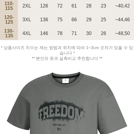
110-
2XL
126
72
61
28
23
~40,42
115
120-
3XL
136
75
66
29
25
~44,46
페이코 ID로 페
125
PAYCO 바로구매
130-
4XL
146
78
71
30
26
~48,50
135
* 상품사이즈 치수는 재는 방법과 위치에 따라 1~3cm 오차가 있을 수 있
습니다 *
** 본인의 옷과 실측비교 추천합니다 **