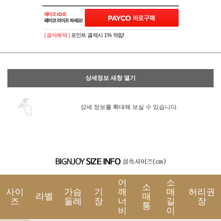
[ 결제혜택 ]
포인트 결제시 1% 적립!
상세정보 새창 열기
상세 정보를 확대해 보실 수 있습니다.
어
소
소
사이
가슴
기
깨
매
허리권
라벨
매
즈
둘레
장
너
길
장
통
비
이