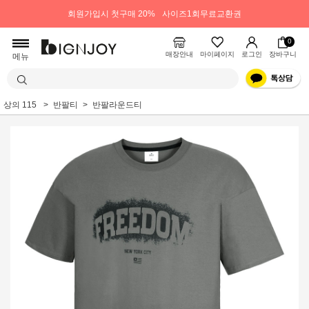
회원가입시 첫구매 20%
사이즈1회무료교환권
0
매장안내
마이페이지
로그인
장바구니
메뉴
상의 115
반팔티
반팔라운드티