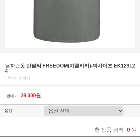
남자큰옷 반팔티 FREEDOM(차콜카키)-빅사이즈 EK12912
4
135사이즈까지
28,000원
판매가 :
옵션
0
총 상품 금액
원