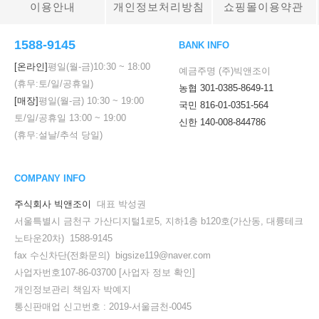
이용안내
개인정보처리방침
쇼핑몰이용약관
1588-9145
BANK INFO
[온라인]
평일(월-금)
10:30
~
18:00
예금주명 (주)빅앤조이
(휴무:토/일/공휴일)
농협 301-0385-8649-11
[매장]
평일(월-금)
10:30
~
19:00
국민 816-01-0351-564
토/일/공휴일
13:00
~
19:00
신한 140-008-844786
(휴무:설날/추석 당일)
COMPANY INFO
주식회사 빅앤조이
대표 박성권
서울특별시 금천구 가산디지털1로5, 지하1층 b120호(가산동, 대륭테크
노타운20차) 1588-9145
fax 수신차단(전화문의) bigsize119@naver.com
사업자번호107-86-03700
[사업자 정보 확인]
개인정보관리 책임자 박예지
통신판매업 신고번호 : 2019-서울금천-0045