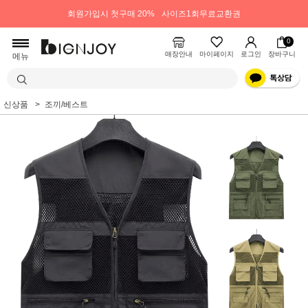
회원가입시 첫구매 20%
사이즈1회무료교환권
0
매장안내
마이페이지
로그인
장바구니
메뉴
신상품
조끼/베스트