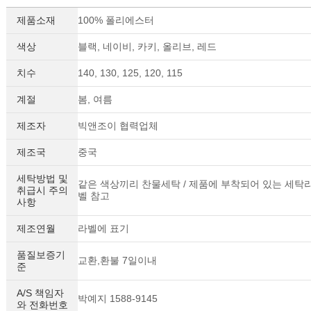
제품소재
100% 폴리에스터
색상
블랙, 네이비, 카키, 올리브, 레드
치수
140, 130, 125, 120, 115
계절
봄, 여름
제조자
빅앤조이 협력업체
제조국
중국
세탁방법 및
같은 색상끼리 찬물세탁 / 제품에 부착되어 있는 세탁
취급시 주의
벨 참고
사항
제조연월
라벨에 표기
품질보증기
교환,환불 7일이내
준
A/S 책임자
박예지 1588-9145
와 전화번호