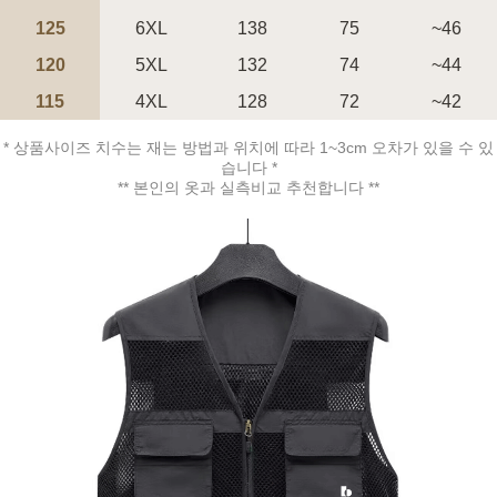
125
6XL
138
75
~46
120
5XL
132
74
~44
115
4XL
128
72
~42
* 상품사이즈 치수는 재는 방법과 위치에 따라 1~3cm 오차가 있을 수 있
습니다 *
** 본인의 옷과 실측비교 추천합니다 **