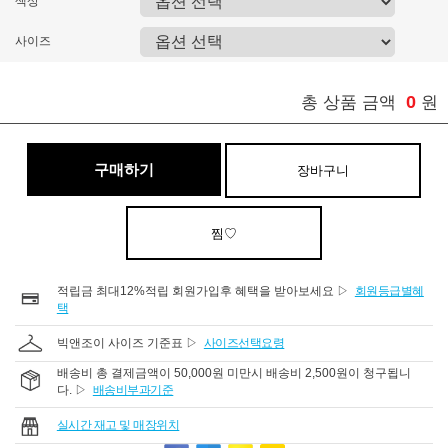
색상
사이즈
0
총 상품 금액
원
구매하기
장바구니
찜♡
적립금 최대12%적립 회원가입후 혜택을 받아보세요 ▷
회원등급별혜
택
빅앤조이 사이즈 기준표 ▷
사이즈선택요령
배송비 총 결제금액이 50,000원 미만시 배송비 2,500원이 청구됩니
다. ▷
배송비부과기준
실시간 재고 및 매장위치