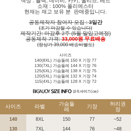
색상 : 블랙, 네이비, 카키, 올리브, 레드
소재 : 100% 폴리에스터
현재는 재고 보유 분 판매중입니다.
공동제작자 참여자 모집 :
3일간
(조기 마감될 수 있습니다)
제작기간: 마감후 2주 (5월 말입고예정)
공동제작 가격:
33,000원 무료배송
(정상가 39,000 배송비별도)
사이즈
페이코 ID로 페
140(8XL) 가슴둘레 150 X 기장 77
PAYCO 바로구매
130(7XL) 가슴둘레 144 X 기장 76
125(6XL) 가슴둘레 138 X 기장 75
120(5XL) 가슴둘레 132 X 기장 74
115(4XL) 가슴둘레 128 X 기장 72
가슴둘
허리권
사이즈
라벨
기장
레
장
140
8XL
150
77
~52
130
7XL
144
76
~48