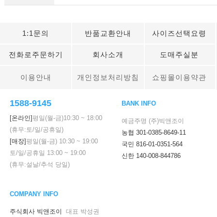
1:1문의
반품교환안내
사이즈선택요령
전화로주문하기
회사소개
도매주실분
이용안내
개인정보처리방침
쇼핑몰이용약관
1588-9145
BANK INFO
[온라인]
평일(월-금)
10:30
~
18:00
예금주명 (주)빅앤조이
(휴무:토/일/공휴일)
농협 301-0385-8649-11
[매장]
평일(월-금)
10:30
~
19:00
국민 816-01-0351-564
토/일/공휴일
13:00
~
19:00
신한 140-008-844786
(휴무:설날/추석 당일)
COMPANY INFO
주식회사 빅앤조이
대표 박성권