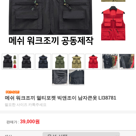
메쉬 워크조끼 멀티포켓 빅앤조이 남자큰옷 LI38781
필요한 사이즈 카톡주세요
39,000원
판매가 :