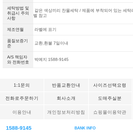
세탁방법 및
같은 색상끼리 찬물세탁 / 제품에 부착되어 있는 세탁
취급시 주의
벨 참고
사항
제조연월
라벨에 표기
품질보증기
교환,환불 7일이내
준
A/S 책임자
박예지 1588-9145
와 전화번호
1:1문의
반품교환안내
사이즈선택요령
전화로주문하기
회사소개
도매주실분
이용안내
개인정보처리방침
쇼핑몰이용약관
1588-9145
BANK INFO