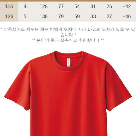
115
4L
128
77
54
31
26
~42
125
5L
138
79
59
33
27
~46
* 상품사이즈 치수는 재는 방법과 위치에 따라 1~3cm 오차가 있을 수 있
습니다 *
페이코 ID로 페
** 본인의 옷과 실측비교 추천합니다 **
PAYCO 바로구매