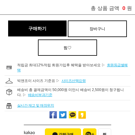
0
총 상품 금액
원
구매하기
장바구니
찜♡
적립금 최대12%적립 회원가입후 혜택을 받아보세요 ▷
회원등급별혜
택
빅앤조이 사이즈 기준표 ▷
사이즈선택요령
배송비 총 결제금액이 50,000원 미만시 배송비 2,500원이 청구됩니
다. ▷
배송비부과기준
실시간 재고 및 매장위치