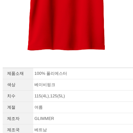
이코 라이프 하
제품소재
100% 폴리에스터
색상
베이비핑크
치수
115(4L),125(5L)
계절
여름
제조자
GLIMMER
제조국
베트남