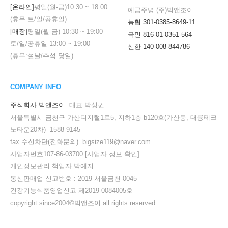
[온라인]
평일(월-금)
10:30
~
18:00
예금주명 (주)빅앤조이
(휴무:토/일/공휴일)
농협 301-0385-8649-11
[매장]
평일(월-금)
10:30
~
19:00
국민 816-01-0351-564
토/일/공휴일
13:00
~
19:00
신한 140-008-844786
(휴무:설날/추석 당일)
COMPANY INFO
주식회사 빅앤조이
대표 박성권
서울특별시 금천구 가산디지털1로5, 지하1층 b120호(가산동, 대륭테크
노타운20차) 1588-9145
fax 수신차단(전화문의) bigsize119@naver.com
사업자번호107-86-03700
[사업자 정보 확인]
개인정보관리 책임자 박예지
세요!
통신판매업 신고번호 : 2019-서울금천-0045
건강기능식품영업신고 제2019-0084005호
copyright since2004©빅앤조이 all rights reserved.