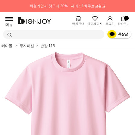
회원가입시 첫구매 20%
사이즈1회무료교환권
0
매장안내
마이페이지
로그인
장바구니
메뉴
테마몰
무지패션
반팔 115