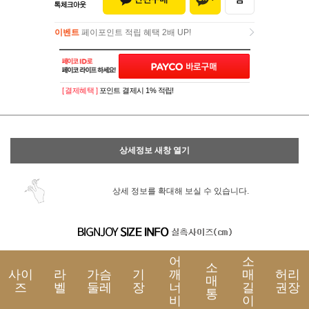
이벤트
페이포인트 적립 혜택 2배 UP!
이벤트
페이포인트 적립 혜택 2배 UP!
[ 결제혜택 ]
포인트 결제시 1% 적립!
상세정보 새창 열기
상세 정보를 확대해 보실 수 있습니다.
어
소
소
사이
라
가슴
기
깨
매
허리
매
즈
벨
둘레
장
너
길
권장
통
비
이