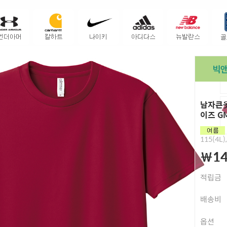
남자큰옷
이즈 G
115(4L)
￦14
적립금
배송비
옵션