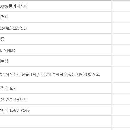
00% 폴리에스터
버건디
15(4L),125(5L)
여름
LIMMER
베트남
은 색상끼리 찬물세탁 / 제품에 부착되어 있는 세탁라벨 참고
벨에 표기
환,환불 7일이내
예지 1588-9145