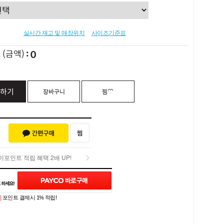
실시간 재고 및 매장위치
사이즈기준표
0
L
(금액)
하기
장바구니
찜♡
포인트 적립 혜택 2배 UP!
Q&A (0)
포인트 적립 혜택 2배 UP!
]
포인트 결제시 1% 적립!