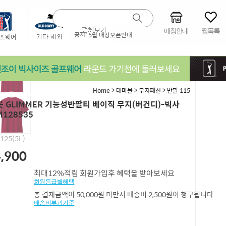
매장안내
찜목록
공지:
5월 매장오픈안내
>
>
>
Home
테마몰
무지패션
반팔 115
 GLIMMER 기능성반팔티 베이직 무지(버건디)-빅사
M128535
,125(5L)
,900
최대12%적립 회원가입후 혜택을 받아보세요
회원등급별혜택
총 결제금액이 50,000원 미만시 배송비 2,500원이 청구됩니다.
배송비부과기준