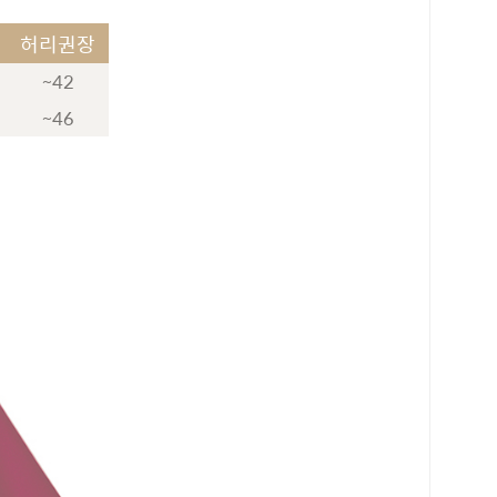
허리권장
~42
~46
로 페이
PAYCO 바로구매