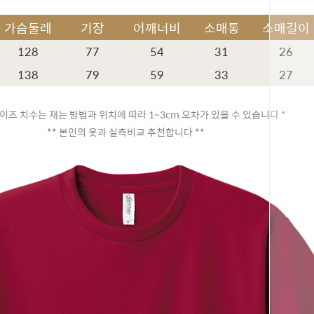
가슴둘레
기장
어깨너비
소매통
소매길이
128
77
54
31
26
138
79
59
33
27
이즈 치수는 재는 방법과 위치에 따라 1~3cm 오차가 있을 수 있습니다 *
** 본인의 옷과 실측비교 추천합니다 **
페이코 ID