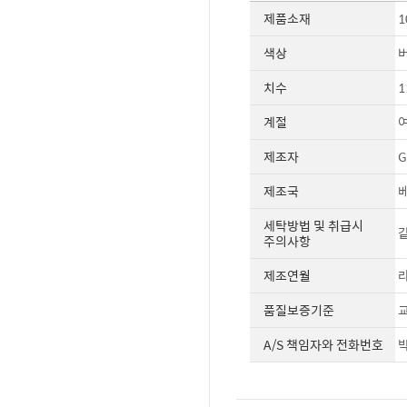
제품소재
1
색상
치수
1
계절
제조자
G
제조국
세탁방법 및 취급시
같
주의사항
제조연월
라
품질보증기준
교
A/S 책임자와 전화번호
박