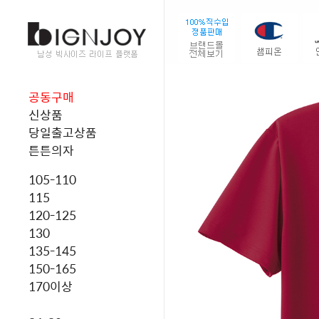
공동구매
신상품
당일출고상품
튼튼의자
105-110
115
120-125
130
135-145
150-165
170이상