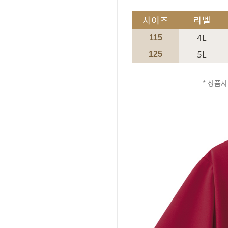
사이즈
라벨
4L
115
5L
125
* 상품사