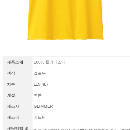
제품소재
100% 폴리에스터
이코 라이프 하
색상
옐로우
치수
115(4L)
계절
여름
제조자
GLIMMER
제조국
베트남
세탁방법 및