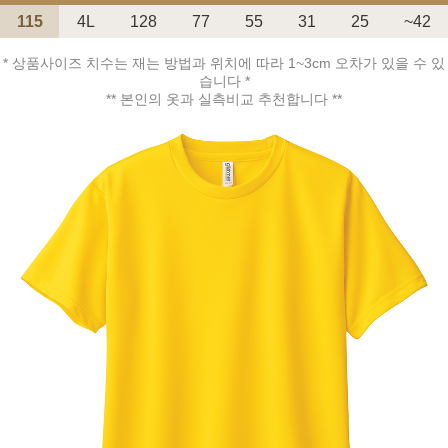
115
4L
128
77
55
31
25
~42
* 상품사이즈 치수는 재는 방법과 위치에 따라 1~3cm 오차가 있을 수 있
습니다 *
** 본인의 옷과 실측비교 추천합니다 **
페이코 ID로 페
PAYCO 바로구매