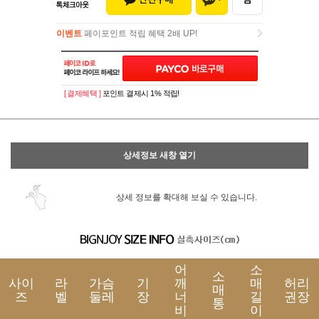
이벤트
페이포인트 적립 혜택 2배 UP!
이벤트
페이포인트 적립 혜택 2배 UP!
[ 결제혜택 ]
포인트 결제시 1% 적립!
상세정보 새창 열기
상세 정보를 확대해 보실 수 있습니다.
어
소
소
사이
라
가슴
기
깨
매
허리
매
즈
벨
둘레
장
너
길
권장
통
비
이