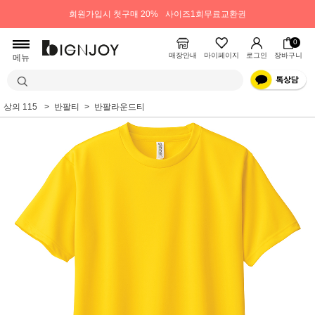
회원가입시 첫구매 20%
사이즈1회무료교환권
0
매장안내
마이페이지
로그인
장바구니
메뉴
상의 115
반팔티
반팔라운드티