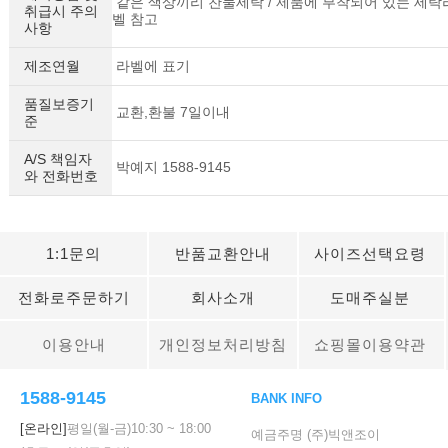
같은 색상끼리 찬물세탁 / 제품에 부착되어 있는 세탁
취급시 주의
벨 참고
사항
제조연월
라벨에 표기
품질보증기
교환,환불 7일이내
준
A/S 책임자
박예지 1588-9145
와 전화번호
1:1문의
반품교환안내
사이즈선택요령
전화로주문하기
회사소개
도매주실분
이용안내
개인정보처리방침
쇼핑몰이용약관
1588-9145
BANK INFO
[온라인]
평일(월-금)
10:30
~
18:00
예금주명 (주)빅앤조이