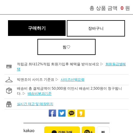
0
총 상품 금액
원
구매하기
장바구니
찜♡
적립금 최대12%적립 회원가입후 혜택을 받아보세요 ▷
회원등급별혜
택
빅앤조이 사이즈 기준표 ▷
사이즈선택요령
배송비 총 결제금액이 50,000원 미만시 배송비 2,500원이 청구됩니
다. ▷
배송비부과기준
실시간 재고 및 매장위치