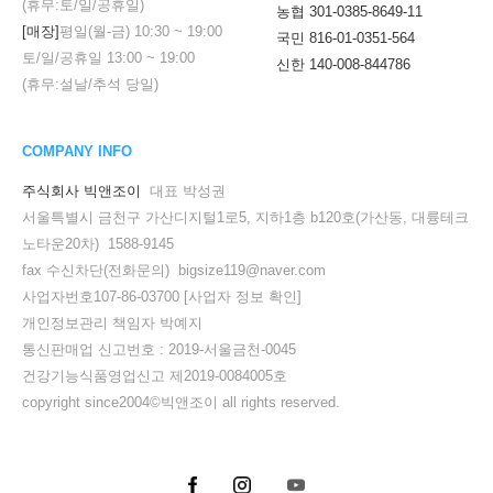
(휴무:토/일/공휴일)
농협 301-0385-8649-11
[매장]
평일(월-금)
10:30
~
19:00
국민 816-01-0351-564
토/일/공휴일
13:00
~
19:00
신한 140-008-844786
(휴무:설날/추석 당일)
COMPANY INFO
주식회사 빅앤조이
대표 박성권
서울특별시 금천구 가산디지털1로5, 지하1층 b120호(가산동, 대륭테크
노타운20차) 1588-9145
fax 수신차단(전화문의) bigsize119@naver.com
사업자번호107-86-03700
[사업자 정보 확인]
개인정보관리 책임자 박예지
통신판매업 신고번호 : 2019-서울금천-0045
세요!
건강기능식품영업신고 제2019-0084005호
copyright since2004©빅앤조이 all rights reserved.