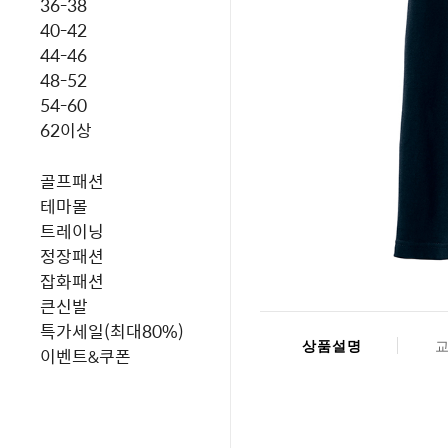
36-38
40-42
44-46
48-52
54-60
62이상
골프패션
테마몰
트레이닝
정장패션
잡화패션
큰신발
특가세일(최대80%)
상품설명
이벤트&쿠폰