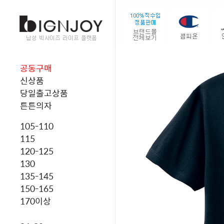
공동구매
신상품
당일출고상품
튼튼의자
105-110
115
120-125
130
135-145
150-165
170이상