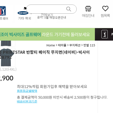
매장안내
찜목록
공지:
5월 매장오픈안내
>
>
>
Home
테마몰
무지패션
반팔 115
 PRINTSTAR 반팔티 베이직 무지면(네이비)-빅사이
28792
),120(4XL)
,900
최대12%적립 회원가입후 혜택을 받아보세요
회원등급별혜택
총 결제금액이 50,000원 미만시 배송비 2,500원이 청구됩니다.
배송비부과기준