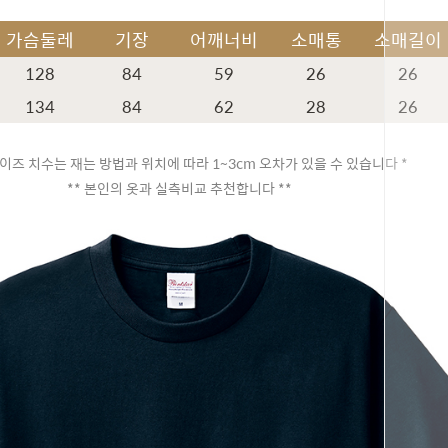
가슴둘레
기장
어깨너비
소매통
소매길이
128
84
59
26
26
134
84
62
28
26
이즈 치수는 재는 방법과 위치에 따라 1~3cm 오차가 있을 수 있습니다 *
** 본인의 옷과 실측비교 추천합니다 **
페이코 ID