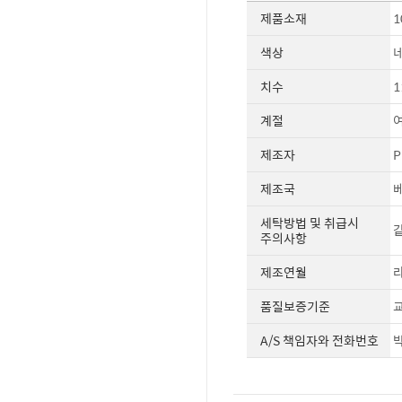
제품소재
1
색상
치수
1
계절
제조자
P
제조국
세탁방법 및 취급시
같
주의사항
제조연월
라
품질보증기준
교
A/S 책임자와 전화번호
박