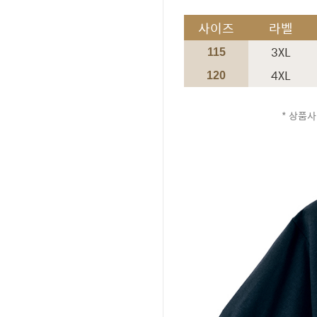
사이즈
라벨
3XL
115
4XL
120
* 상품사