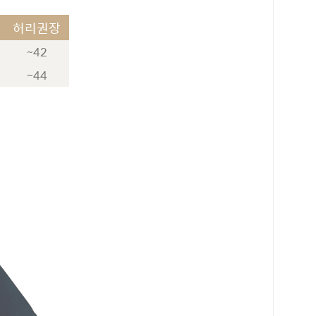
허리권장
~42
~44
로 페이
PAYCO 바로구매