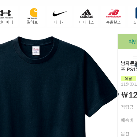
남자큰옷
즈 PS1
115(3XL
￦12
적립금
배송비
옵션