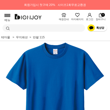
회원가입시 첫구매 20%
사이즈1회무료교환권
0
매장안내
마이페이지
로그인
장바구니
메뉴
테마몰
무지패션
반팔 115