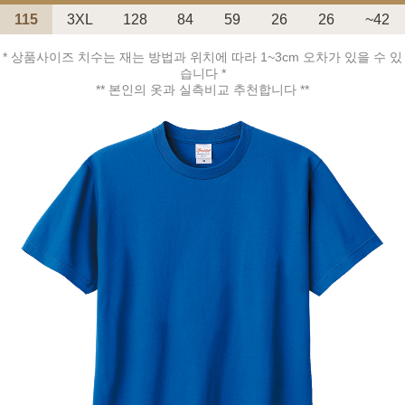
115
3XL
128
84
59
26
26
~42
* 상품사이즈 치수는 재는 방법과 위치에 따라 1~3cm 오차가 있을 수 있
습니다 *
** 본인의 옷과 실측비교 추천합니다 **
페이코 ID로 페
PAYCO 바로구매