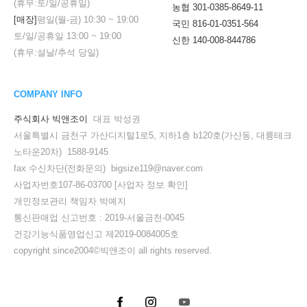
(휴무:토/일/공휴일)
농협 301-0385-8649-11
[매장]
평일(월-금)
10:30
~
19:00
국민 816-01-0351-564
토/일/공휴일
13:00
~
19:00
신한 140-008-844786
(휴무:설날/추석 당일)
COMPANY INFO
주식회사 빅앤조이
대표 박성권
서울특별시 금천구 가산디지털1로5, 지하1층 b120호(가산동, 대륭테크
노타운20차) 1588-9145
fax 수신차단(전화문의) bigsize119@naver.com
사업자번호107-86-03700
[사업자 정보 확인]
개인정보관리 책임자 박예지
통신판매업 신고번호 : 2019-서울금천-0045
세요!
건강기능식품영업신고 제2019-0084005호
copyright since2004©빅앤조이 all rights reserved.