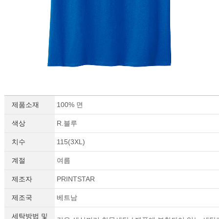
제품소재
100% 면
이코 라이프 하
색상
R.블루
치수
115(3XL)
계절
여름
제조자
PRINTSTAR
제조국
베트남
세탁방법 및