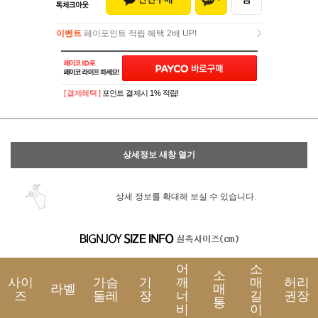
이벤트
페이포인트 적립 혜택 2배 UP!
이벤트
페이포인트 적립 혜택 2배 UP!
[ 결제혜택 ]
포인트 결제시 1% 적립!
상세정보 새창 열기
상세 정보를 확대해 보실 수 있습니다.
어
소
소
사이
가슴
기
깨
매
허리
라벨
매
즈
둘레
장
너
길
권장
통
비
이