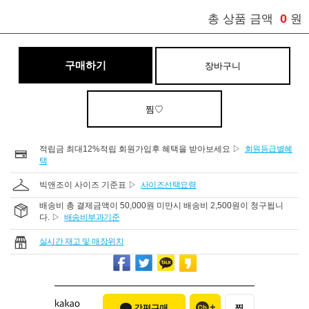
0
총 상품 금액
원
구매하기
장바구니
찜♡
적립금 최대12%적립 회원가입후 혜택을 받아보세요 ▷
회원등급별혜
택
빅앤조이 사이즈 기준표 ▷
사이즈선택요령
배송비 총 결제금액이 50,000원 미만시 배송비 2,500원이 청구됩니
다. ▷
배송비부과기준
실시간 재고 및 매장위치