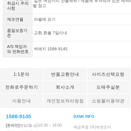
같은 색상끼리 찬물세탁 / 제품에 부착되어 있는 세탁
취급시 주의
벨 참고
사항
제조연월
라벨에 표기
품질보증기
교환,환불 7일이내
준
A/S 책임자
박예지 1588-9145
와 전화번호
1:1문의
반품교환안내
사이즈선택요령
전화로주문하기
회사소개
도매주실분
이용안내
개인정보처리방침
쇼핑몰이용약관
1588-9145
BANK INFO
[온라인]
평일(월-금)
10:30
~
18:00
예금주명 (주)빅앤조이