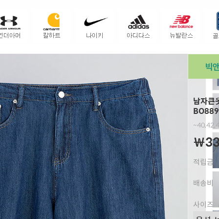
남자큰옷
BO889
~40,42
￦33
적립금
배송비
사이즈