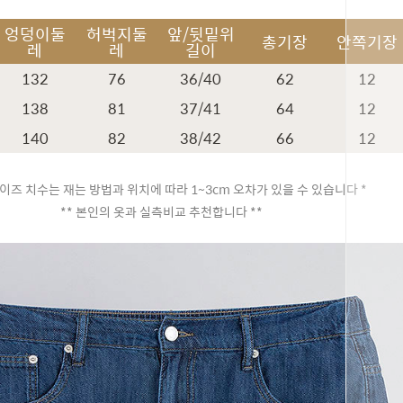
엉덩이둘
허벅지둘
앞/뒷밑위
총기장
안쪽기장
레
레
길이
132
76
36/40
62
12
138
81
37/41
64
12
140
82
38/42
66
12
이즈 치수는 재는 방법과 위치에 따라 1~3cm 오차가 있을 수 있습니다 *
** 본인의 옷과 실측비교 추천합니다 **
페이코 ID