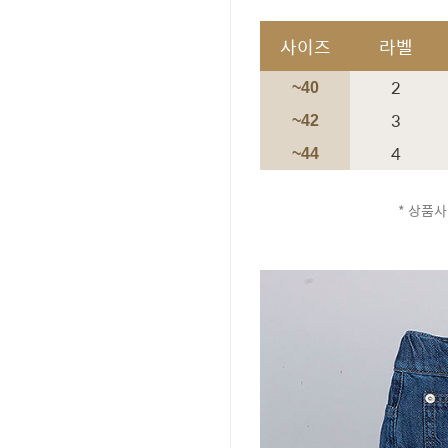
사이즈
라벨
2
~40
3
~42
4
~44
* 상품사