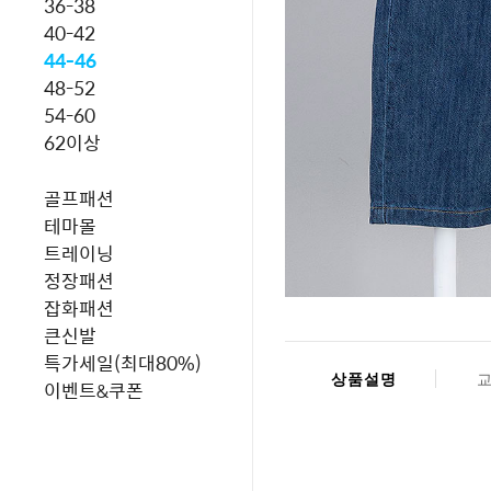
36-38
40-42
44-46
48-52
54-60
62이상
골프패션
테마몰
트레이닝
정장패션
잡화패션
큰신발
특가세일(최대80%)
상품설명
이벤트&쿠폰