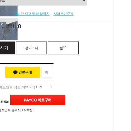
실시간 재고 및 매장위치
사이즈기준표
0
L
(금액)
하기
장바구니
찜♡
포인트 적립 혜택 2배 UP!
포인트 적립 혜택 2배 UP!
Q&A (0)
]
포인트 결제시 1% 적립!