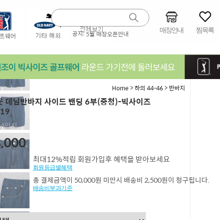
매장안내
찜목록
공지:
5월 매장오픈안내
>
>
Home
하의 44-46
반바지
 데님반바지 사이드 밴딩 6부(중청)-빅사이즈
19
,44인치
,000
최대12%적립 회원가입후 혜택을 받아보세요
회원등급별혜택
총 결제금액이 50,000원 미만시 배송비 2,500원이 청구됩니다.
배송비부과기준