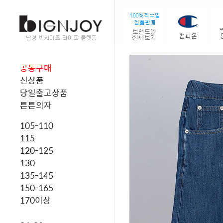
공동구매
신상품
당일출고상품
튼튼의자
105-110
115
120-125
130
135-145
150-165
170이상