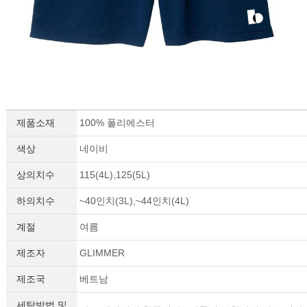
제품소재
100% 폴리에스터
색상
네이비
상의치수
115(4L),125(5L)
하의치수
~40인치(3L),~44인치(4L)
계절
여름
제조자
GLIMMER
제조국
베트남
세탁방법 및