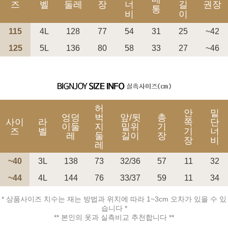
즈
벨
둘레
장
너
길
권장
통
비
이
115
4L
128
77
54
31
25
~42
125
5L
136
80
58
33
27
~46
페이코 ID로 페
PAYCO 바로구매
허
안
밑
엉덩
벅
앞/뒷
총
사이
라
쪽
단
이둘
지
밑위
기
즈
벨
기
너
레
둘
길이
장
장
비
레
~40
3L
138
73
32/36
57
11
32
~44
4L
144
76
33/37
59
11
34
* 상품사이즈 치수는 재는 방법과 위치에 따라 1~3cm 오차가 있을 수 있
습니다 *
** 본인의 옷과 실측비교 추천합니다 **