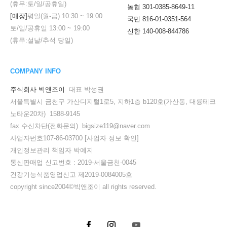
(휴무:토/일/공휴일)
농협 301-0385-8649-11
[매장]
평일(월-금)
10:30
~
19:00
국민 816-01-0351-564
토/일/공휴일
13:00
~
19:00
신한 140-008-844786
(휴무:설날/추석 당일)
COMPANY INFO
주식회사 빅앤조이
대표 박성권
서울특별시 금천구 가산디지털1로5, 지하1층 b120호(가산동, 대륭테크
노타운20차) 1588-9145
fax 수신차단(전화문의) bigsize119@naver.com
사업자번호107-86-03700
[사업자 정보 확인]
개인정보관리 책임자 박예지
통신판매업 신고번호 : 2019-서울금천-0045
건강기능식품영업신고 제2019-0084005호
copyright since2004©빅앤조이 all rights reserved.