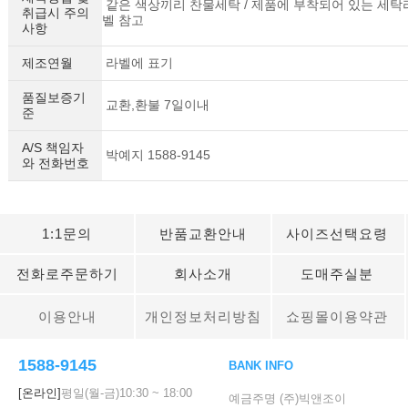
같은 색상끼리 찬물세탁 / 제품에 부착되어 있는 세탁
취급시 주의
벨 참고
사항
제조연월
라벨에 표기
품질보증기
교환,환불 7일이내
준
A/S 책임자
박예지 1588-9145
와 전화번호
1:1문의
반품교환안내
사이즈선택요령
전화로주문하기
회사소개
도매주실분
이용안내
개인정보처리방침
쇼핑몰이용약관
1588-9145
BANK INFO
[온라인]
평일(월-금)
10:30
~
18:00
예금주명 (주)빅앤조이