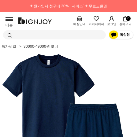
회원가입시 첫구매 20%
사이즈1회무료교환권
0
매장안내
마이페이지
로그인
장바구니
메뉴
특가세일
30000-49000원 코너