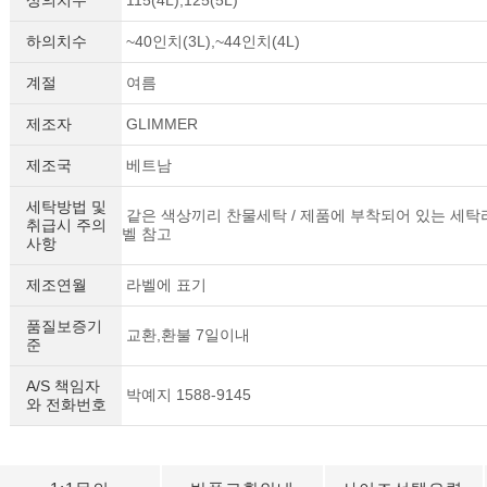
하의치수
~40인치(3L),~44인치(4L)
계절
여름
제조자
GLIMMER
제조국
베트남
세탁방법 및
같은 색상끼리 찬물세탁 / 제품에 부착되어 있는 세탁
취급시 주의
벨 참고
사항
제조연월
라벨에 표기
품질보증기
교환,환불 7일이내
준
A/S 책임자
박예지 1588-9145
와 전화번호