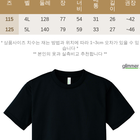
즈
벨
둘레
장
너
길
권장
통
비
이
115
4L
128
77
54
31
26
~42
125
5L
140
79
59
33
27
~46
* 상품사이즈 치수는 재는 방법과 위치에 따라 1~3cm 오차가 있을 수 있
습니다 *
페이코 ID로 페
** 본인의 옷과 실측비교 추천합니다 **
PAYCO 바로구매