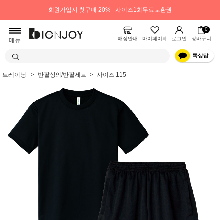
회원가입시 첫구매 20%
사이즈1회무료교환권
0
매장안내
마이페이지
로그인
장바구니
메뉴
트레이닝
반팔상의/반팔세트
사이즈 115