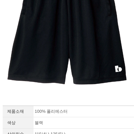
제품소재
100% 폴리에스터
색상
블랙
상의치수
115(4L),125(5L)