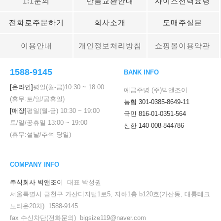
1:1문의
반품교환안내
사이즈선택요령
전화로주문하기
회사소개
도매주실분
이용안내
개인정보처리방침
쇼핑몰이용약관
1588-9145
BANK INFO
[온라인]
평일(월-금)
10:30
~
18:00
예금주명 (주)빅앤조이
(휴무:토/일/공휴일)
농협 301-0385-8649-11
[매장]
평일(월-금)
10:30
~
19:00
국민 816-01-0351-564
토/일/공휴일
13:00
~
19:00
신한 140-008-844786
(휴무:설날/추석 당일)
COMPANY INFO
주식회사 빅앤조이
대표 박성권
서울특별시 금천구 가산디지털1로5, 지하1층 b120호(가산동, 대륭테크
노타운20차) 1588-9145
fax 수신차단(전화문의) bigsize119@naver.com